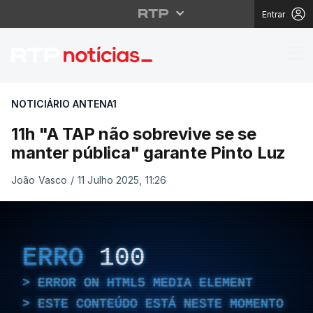
Entrar
11h "A TAP não sobrevi
NOTICIÁRIO ANTENA1
11h "A TAP não sobrevive se se
manter pública" garante Pinto Luz
João Vasco
/
11 Julho 2025, 11:26
ERRO
100
ERROR ON HTML5 MEDIA ELEMENT
ESTE CONTEÚDO ESTÁ NESTE MOMENTO