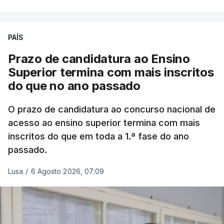
Em
São Jorge
houve duas: na freguesia da
Urzelina, no concelho de Velas, foi registada uma
PAÍS
inundação numa habitação e houve um
deslizamento de terras numa estrada nos Nortes,
Prazo de candidatura ao Ensino
que entretanto já foi parcialmente desobstruída.
Superior termina com mais inscritos
do que no ano passado
Na
Terceira
, na Praia da Vitória, o mau tempo
deixou o parque de campismo sem condições
O prazo de candidatura ao concurso nacional de
acesso ao ensino superior termina com mais
foram por isso realojadas 67 pessoas no parque de
inscritos do que em toda a 1.ª fase do ano
estacionamento da escola profissional, como
passado.
explicou à RTP Antena 1 Vânia Ferreira, presidente
da Câmara Municipal da Praia da Vitória.
Lusa
/
6 Agosto 2026, 07:09
ERRO
100