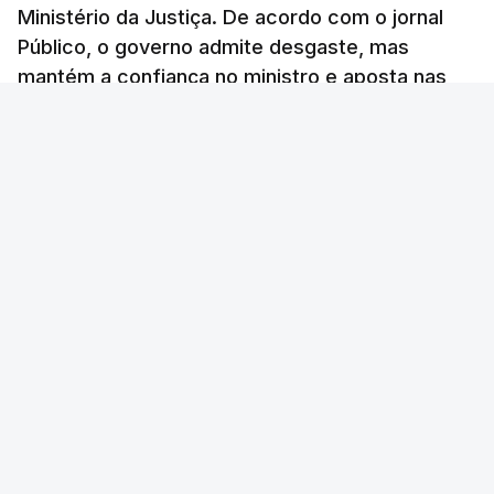
Ministério da Justiça. De acordo com o jornal
"Lei do Retorno". Chega
Público, o governo admite desgaste, mas
considera envio para TC do
mantém a confiança no ministro e aposta nas
diploma "tipo de atos
políticos irresponsáveis"
investigações para preservar a PJ.
8 Agosto 2026, 10:04
RTP Notícias
/
atualizado 8 Agosto 2026, 13:38
Presidente envia para o
Tribunal Constitucional
decreto sobre concessão
de asilo e retorno de
estrangeiros
atualizado 7 Agosto 2026, 18:47
TÓPICOS
Chega
Lusa