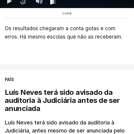
Lusa
Os resultados chegaram a conta gotas e com
erros. Há mesmo escolas que não as receberam.
ARTIGOS RELACIONADOS
PAÍS
Luís Neves terá sido avisado da
"Lei do Retorno".
auditoria à Judiciária antes de ser
Comunidades estrangeiras
anunciada
em Portugal apoiam decisão
de Seguro
Luís Neves terá sido avisado da auditoria à
atualizado 8 Agosto 2026, 13:36
Judiciária, antes mesmo de ser anunciada pelo