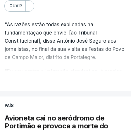
OUVIR
"As razões estão todas explicadas na
fundamentação que enviei [ao Tribunal
Constitucional], disse António José Seguro aos
jornalistas, no final da sua visita às Festas do Povo
de Campo Maior, distrito de Portalegre.
"Eu sou contra a imigração clandestina, é preciso
combater ferozmente a imigração ilegal,
VER MAIS
precisamos de regular a nossa imigração e
precisamos de defender as nossas fronteiras e
nada disto é incompatível com tratarmos com
PAÍS
dignidade as pessoas, designadamente menores e
Avioneta cai no aeródromo de
crianças", acrescentou.
Portimão e provoca a morte do