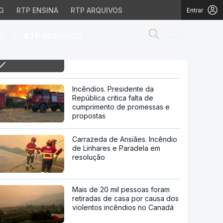
G
RTP ENSINA
RTP ARQUIVOS
Entrar
Abrir campo de
|
S
RTP
DESPORTO
11h Arguido do Grupo 1143 com
acusações ao Chega
s ao Chega
Incêndios. Presidente da
República critica falta de
cumprimento de promessas e
propostas
Carrazeda de Ansiães. Incêndio
de Linhares e Paradela em
resolução
Mais de 20 mil pessoas foram
retiradas de casa por causa dos
violentos incêndios no Canadá