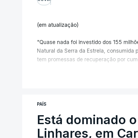
(em atualização)
"Quase nada foi investido dos 155 milh
Natural da Serra da Estrela, consumida 
tem promessas de recuperação por cump
V
PAÍS
Está dominado o
ERRO
100
ERROR ON HTML5 MEDIA ELEMEN
Linhares, em Ca