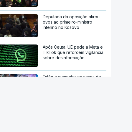
Deputada da oposição atirou
ovos ao primeiro-ministro
interino no Kosovo
Após Ceuta. UE pede a Meta e
TikTok que reforcem vigilância
sobre desinformação
Estão a aumentar os casos de
manipulação de imagens de
adolescentes com IA
OpenAI pausa novo modelo de
IA por risco "crítico" de
cibersegurança