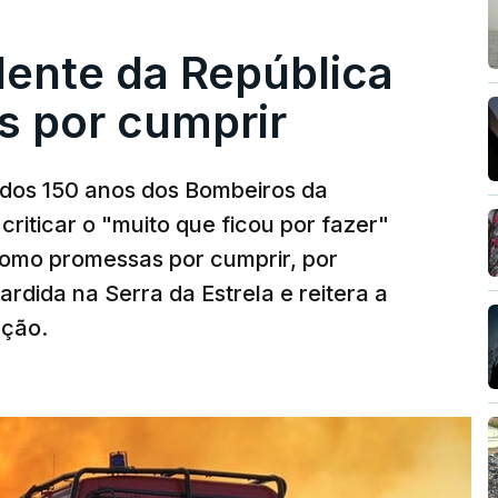
dente da República
s por cumprir
os 150 anos dos Bombeiros da
riticar o "muito que ficou por fazer"
como promessas por cumprir, por
rdida na Serra da Estrela e reitera a
nção.