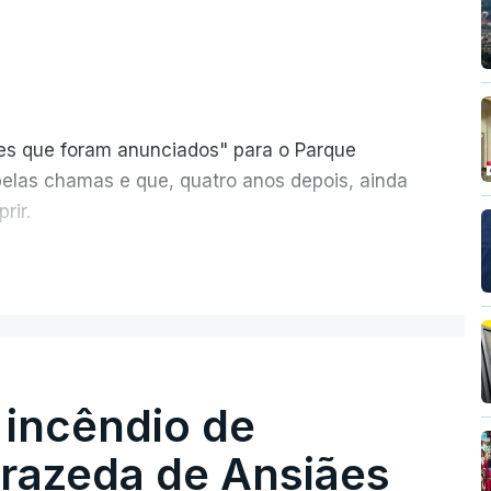
ões que foram anunciados" para o Parque
pelas chamas e que, quatro anos depois, ainda
rir.
ER MAIS
 incêndio de
T
rrazeda de Ansiães