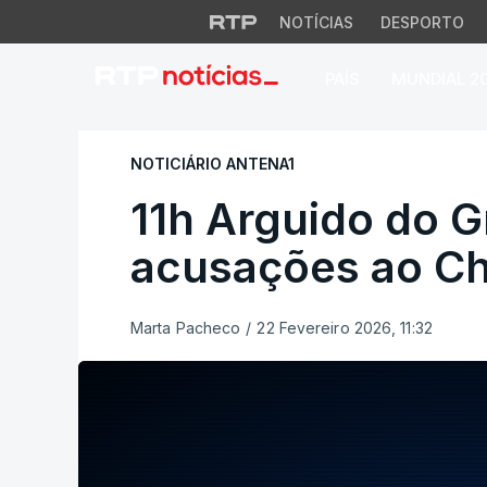
NOTÍCIAS
DESPORTO
PAÍS
MUNDIAL 2
11h Arguido do Gr
NOTICIÁRIO ANTENA1
11h Arguido do 
acusações ao C
Marta Pacheco
/
22 Fevereiro 2026, 11:32