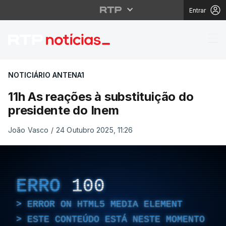
Entrar
11h As reações à subst
NOTICIÁRIO ANTENA1
11h As reações à substituição do
presidente do Inem
João Vasco
/
24 Outubro 2025, 11:26
ERRO
100
ERROR ON HTML5 MEDIA ELEMENT
ESTE CONTEÚDO ESTÁ NESTE MOMENTO