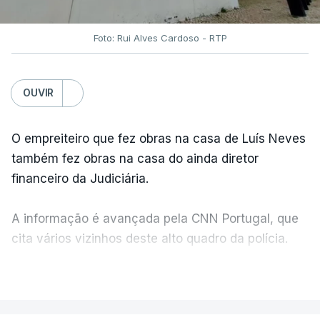
Foto: Rui Alves Cardoso - RTP
OUVIR
O empreiteiro que fez obras na casa de Luís Neves
também fez obras na casa do ainda diretor
financeiro da Judiciária.
A informação é avançada pela CNN Portugal, que
cita vários vizinhos deste alto quadro da polícia.
VER MAIS
Foi o diretor financeiro, Álvaro Pires, que assumiu a
responsabilidade de sugerir as instalações da
Construbarcelos para acolher um atrelado