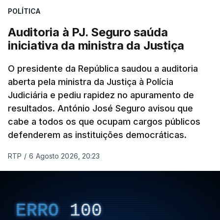
POLÍTICA
apreendido numa operação de droga.
Auditoria à PJ. Seguro saúda
iniciativa da ministra da Justiça
O presidente da República saudou a auditoria
aberta pela ministra da Justiça à Polícia
Judiciária e pediu rapidez no apuramento de
resultados. António José Seguro avisou que
cabe a todos os que ocupam cargos públicos
defenderem as instituições democráticas.
RTP
/
6 Agosto 2026, 20:23
ERRO
100