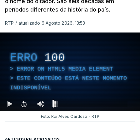
o nome do ditador. São seis décadas em
períodos diferentes da história do país.
RTP
/
atualizado 6 Agosto 2026, 13:53
ERRO
100
ERROR ON HTML5 MEDIA ELEMENT
ESTE CONTEÚDO ESTÁ NESTE MOMENTO
INDISPONÍVEL
Foto: Rui Alves Cardoso - RTP
ARTIGOS RELACIONADOS