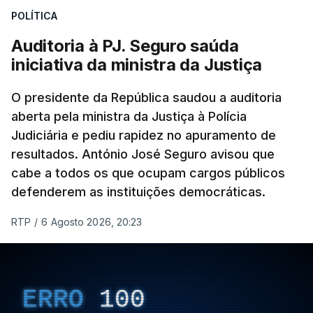
POLÍTICA
apreendido numa operação de droga.
Auditoria à PJ. Seguro saúda
iniciativa da ministra da Justiça
O presidente da República saudou a auditoria
aberta pela ministra da Justiça à Polícia
Judiciária e pediu rapidez no apuramento de
resultados. António José Seguro avisou que
cabe a todos os que ocupam cargos públicos
defenderem as instituições democráticas.
RTP
/
6 Agosto 2026, 20:23
ERRO
100