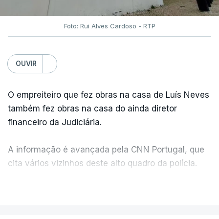
Foto: Rui Alves Cardoso - RTP
OUVIR
O empreiteiro que fez obras na casa de Luís Neves
também fez obras na casa do ainda diretor
financeiro da Judiciária.
A informação é avançada pela CNN Portugal, que
cita vários vizinhos deste alto quadro da polícia.
VER MAIS
Foi o diretor financeiro, Álvaro Pires, que assumiu a
responsabilidade de sugerir as instalações da
Construbarcelos para acolher um atrelado