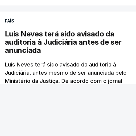
PAÍS
Luís Neves terá sido avisado da
auditoria à Judiciária antes de ser
anunciada
Luís Neves terá sido avisado da auditoria à
Judiciária, antes mesmo de ser anunciada pelo
Ministério da Justiça. De acordo com o jornal
Público, o governo admite desgaste, mas
mantém a confiança no ministro e aposta nas
investigações para preservar a PJ.
RTP Notícias
/
atualizado 8 Agosto 2026, 07:48