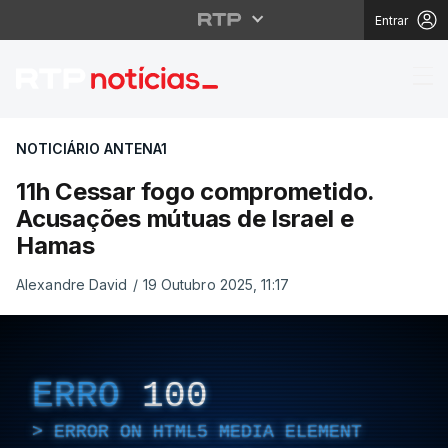
Entrar
11h Cessar fogo comp
NOTICIÁRIO ANTENA1
11h Cessar fogo comprometido.
Acusações mútuas de Israel e
Hamas
Alexandre David
/
19 Outubro 2025, 11:17
ERRO
100
ERROR ON HTML5 MEDIA ELEMENT