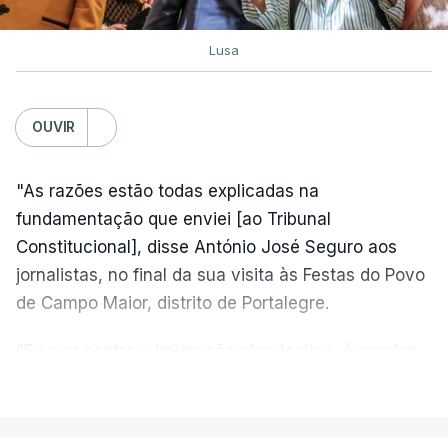
Lusa
OUVIR
"As razões estão todas explicadas na
fundamentação que enviei [ao Tribunal
Constitucional], disse António José Seguro aos
jornalistas, no final da sua visita às Festas do Povo
de Campo Maior, distrito de Portalegre.
"Eu sou contra a imigração clandestina, é preciso
combater ferozmente a imigração ilegal,
VER MAIS
precisamos de regular a nossa imigração e
precisamos de defender as nossas fronteiras e