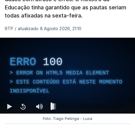
Educação tinha garantido que as pautas seriam
todas afixadas na sexta-feira.
RTP
/
atualizado 8 Agosto 2026, 21:10
ERRO
100
ERROR ON HTML5 MEDIA ELEMENT
ESTE CONTEÚDO ESTÁ NESTE MOMENTO
INDISPONÍVEL
Foto: Tiago Petinga - Lusa