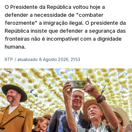
O Presidente da República voltou hoje a
apreendida mais cocaína até ao momento de que
defender a necessidade de "combater
em todo o ano de 2025.
ferozmente" a imigração ilegal. O presidente da
A ação de prevenção visa a deteção em alto mar
República insiste que defender a segurança das
de embarcações de alta velocidade (EAV) que
fronteiras não é incompatível com a dignidade
humana.
utilizam a costa nacional para o tráfico de droga.
RTP
/
atualizado 8 Agosto 2026, 21:53
c/ Lusa