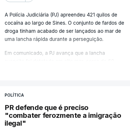
A Polícia Judiciária (PJ) apreendeu 421 quilos de
cocaína ao largo de Sines. O conjunto de fardos de
droga tinham acabado de ser lançados ao mar de
uma lancha rápida durante a perseguição.
Em comunicado, a PJ avança que a lancha
suspeita foi detetada em alto mar, cerca de 60
milhas náuticas ao largo de Sines.
VER MAIS
A apreensão aconteceu na tarde desta sexta-feira,
desencadeando uma ação de prevenção
POLÍTICA
desencadeada pela Polícia Judiciária, em
PR defende que é preciso
articulação com a Marinha, a Autoridade Marítima
"combater ferozmente a imigração
Nacional e a Força Aérea.
ilegal"
O ano de 2026 tem sido um ano de recordes: foi