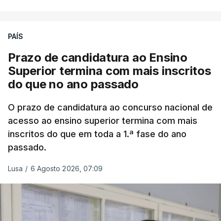
Em
São Jorge
houve duas: na freguesia da
Urzelina, no concelho de Velas, foi registada uma
PAÍS
inundação numa habitação e houve um
deslizamento de terras numa estrada nos Nortes,
Prazo de candidatura ao Ensino
que entretanto já foi parcialmente desobstruída.
Superior termina com mais inscritos
do que no ano passado
Na
Terceira
, na Praia da Vitória, o mau tempo
deixou o parque de campismo sem condições
O prazo de candidatura ao concurso nacional de
acesso ao ensino superior termina com mais
foram por isso realojadas 67 pessoas no parque de
inscritos do que em toda a 1.ª fase do ano
estacionamento da escola profissional, como
passado.
explicou à RTP Antena 1 Vânia Ferreira, presidente
da Câmara Municipal da Praia da Vitória.
Lusa
/
6 Agosto 2026, 07:09
ERRO
100