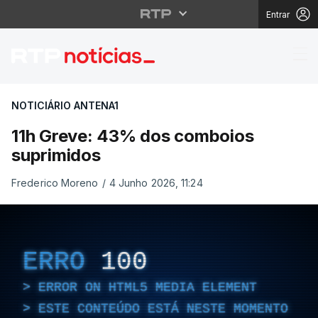
Entrar
11h Greve: 43% dos c
NOTICIÁRIO ANTENA1
11h Greve: 43% dos comboios
suprimidos
Frederico Moreno
/
4 Junho 2026, 11:24
ERRO
100
ERROR ON HTML5 MEDIA ELEMENT
ESTE CONTEÚDO ESTÁ NESTE MOMENTO