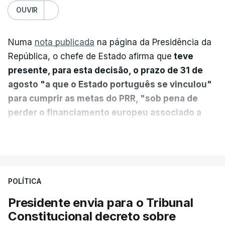
OUVIR
Numa
nota publicada
na página da Presidência da
República, o chefe de Estado afirma que
teve
presente, para esta decisão, o prazo de 31 de
agosto "a que o Estado português se vinculou"
para cumprir as metas do PRR, "sob pena de
perder o financiamento europeu associado a
essa reforma específica".
VER MAIS
António José Seguro entende que a reforma reúne
treze apoios sociais "num só" e pretende "tornar o
POLÍTICA
sistema mais simples, mais justo e transparente".
Presidente envia para o Tribunal
"Sempre que seja possível reduzir burocracias,
Constitucional decreto sobre
eliminar sobreposições e garantir que os apoios