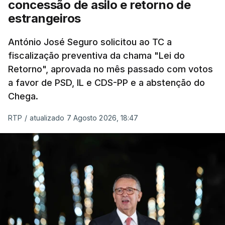
concessão de asilo e retorno de
chegam a quem mais necessita, estaremos a dar
estrangeiros
um passo na direção certa", argumenta o
António José Seguro solicitou ao TC a
Presidente da República.
fiscalização preventiva da chama "Lei do
Retorno", aprovada no mês passado com votos
Assegurar que "ninguém é
a favor de PSD, IL e CDS-PP e a abstenção do
prejudicado"
Chega.
RTP
/
atualizado 7 Agosto 2026, 18:47
O Preisdente deixa, no entanto, deixa alguns
avisos:
uma reforma desta dimensão "deve ter
como primeiro critério a proteção das pessoas"
e "nenhum processo de simplificação pode
traduzir-se numa diminuição da proteção
social".