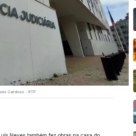
Alves Cardoso - RTP
 Luís Neves também fez obras na casa do