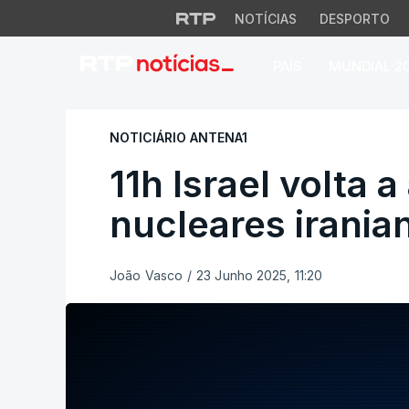
NOTÍCIAS
DESPORTO
PAÍS
MUNDIAL 2
11h Israel volta a 
NOTICIÁRIO ANTENA1
11h Israel volta 
nucleares irania
João Vasco
/
23 Junho 2025, 11:20