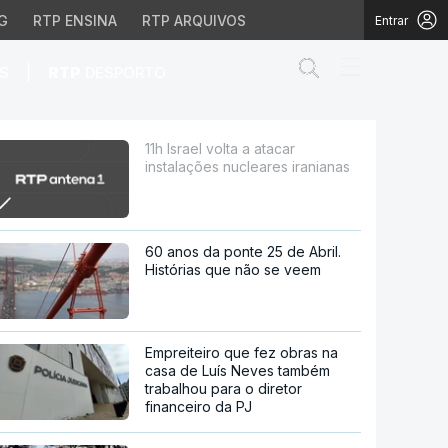
G
RTP ENSINA
RTP ARQUIVOS
Entrar
Abrir campo de
|
S
RTP
DESPORTO
ares iranianas
11h Israel volta a atacar
instalações nucleares iranianas
60 anos da ponte 25 de Abril.
Histórias que não se veem
Empreiteiro que fez obras na
casa de Luís Neves também
trabalhou para o diretor
financeiro da PJ