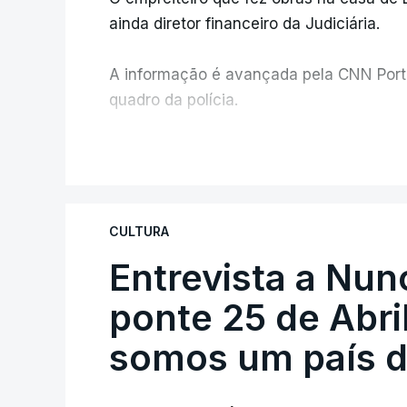
ainda diretor financeiro da Judiciária.
A informação é avançada pela CNN Portug
quadro da polícia.
Foi o diretor financeiro, Álvaro Pires, q
V
instalações da Construbarcelos para ac
de droga.
CULTURA
Entrevista a Nun
ponte 25 de Abril
somos um país d