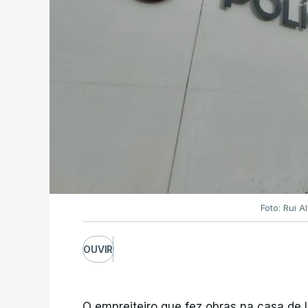
Foto: Rui 
OUVIR
O empreiteiro que fez obras na casa de