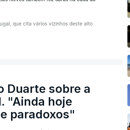
al, que cita vários vizinhos deste alto
ue assumiu a responsabilidade de sugerir as
ER MAIS
olher um atrelado apreendido numa operação
o Duarte sobre a
. "Ainda hoje
e paradoxos"