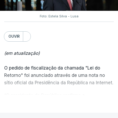
Foto: Estela Silva - Lusa
OUVIR
(em atualização)
O pedido de fiscalização da chamada "Lei do
Retorno" foi anunciado através de uma nota no
sítio oficial da Presidência da República na Internet.
“O presidente da República reafirma
a
necessidade de se combater a imigração ilegal
,
VER MAIS
de se controlar eficazmente a imigração legal e de
se garantir a defesa das nossas fronteiras, num