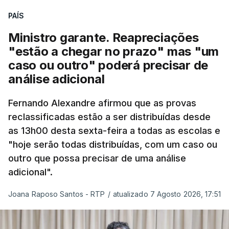
quadro de cooperação entre os Estados europeus
PAÍS
parte do Espaço Schengen”, começa por indicar a
Ministro garante. Reapreciações
nota.
"estão a chegar no prazo" mas "um
caso ou outro" poderá precisar de
“Por outro lado, o presidente da República reitera
análise adicional
que a segurança das nossas fronteiras não é
incompatível com a dignidade humana. Atente-se
Fernando Alexandre afirmou que as provas
que as mulheres, homens e crianças que pedem
reclassificadas estão a ser distribuídas desde
asilo e refúgio no nosso país fogem de guerras, de
as 13h00 desta sexta-feira a todas as escolas e
conflitos armados, de perseguições políticas, entre
"hoje serão todas distribuídas, com um caso ou
outras razões humanitárias”, acrescenta.
outro que possa precisar de uma análise
adicional".
António José Seguro considera que
este decreto
Joana Raposo Santos - RTP
/
atualizado 7 Agosto 2026, 17:51
levanta “fundadas dúvidas quanto a saber se é
acautelado o interesse superior da criança”,
nomeadamente ao possibilitar a “separação