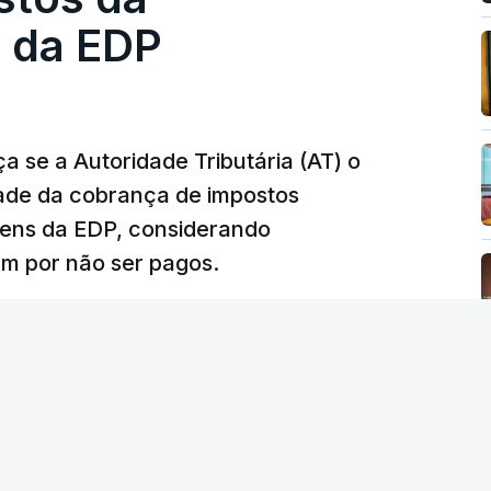
m que até do Governo surgiram ordens para mais
 da EDP
tos à frente da polícia criminal, Luís Neves
 topo das notícias.
 se a Autoridade Tributária (AT) o
dade da cobrança de impostos
 Luís Neves. Ministro nega favorecimento a
gens da EDP, considerando
m por não ser pagos.
silêncio de Luís Montenegro nas polémicas
26, 21:04