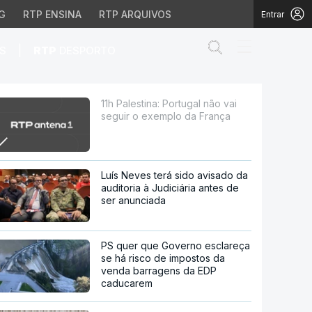
G
RTP ENSINA
RTP ARQUIVOS
Entrar
Abrir campo de
|
S
RTP
DESPORTO
xemplo da França
11h Palestina: Portugal não vai
seguir o exemplo da França
Luís Neves terá sido avisado da
auditoria à Judiciária antes de
ser anunciada
PS quer que Governo esclareça
se há risco de impostos da
venda barragens da EDP
caducarem