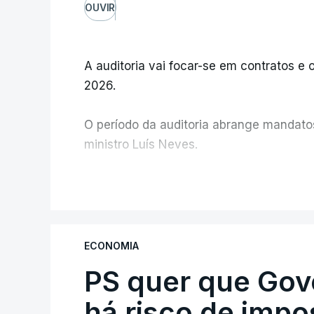
OUVIR
A auditoria vai focar-se em contratos e o
2026.
O período da auditoria abrange mandatos 
ministro Luís Neves.
A Judiciária confirma que foi o atual dir
V
ministra concordou.
Não há prazos fixados para a conclusão d
ECONOMIA
PS quer que Gov
Do início da polémica com a revelação d
Alentejo, feitas pelo mesmo empreiteiro 
há risco de impo