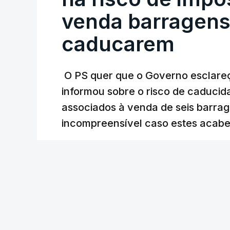
Judiciária (PJ) até aos últimos dias, e
venda barragens
inquéritos e averiguações aos seus manda
está há praticamente um mês sem sair do
caducarem
O PS quer que o Governo esclareça
ARTIGOS RELACIONADOS
informou sobre o risco de caduci
Nova polémica com
associados à venda de seis barra
construtora DST
incompreensível caso estes acabe
7 Agosto 2026, 20:28
31 min.
Lusa
/
Partidos criticam 
com Luís Neves
atualizado 7 Agosto 20