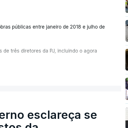
bras públicas entre janeiro de 2018 e julho de
de três diretores da PJ, incluindo o agora
etor quem sugeriu esta auditoria e que a
ER MAIS
esta avaliação à Polícia Judiciária.
erno esclareça se
e obras a título pessoal, numa propriedade no
contratado 17 vezes para obras na Polícia
stos da