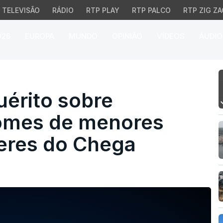
TELEVISÃO
RÁDIO
RTP PLAY
RTP PALCO
RTP ZIG ZA
026
EUROPA
MUNDO
OPINIÃO
VÍDEOS
ÁUDIO
érito sobre divulgação 
uérito sobre
nomes de menores
deres do Chega