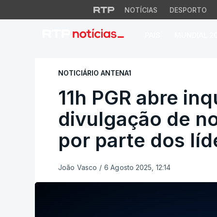
NOTÍCIAS
DESPORTO
PAÍS
MUNDIAL 2
11h PGR abre inqu
NOTICIÁRIO ANTENA1
11h PGR abre inq
divulgação de 
por parte dos lí
João Vasco
/
6 Agosto 2025, 12:14