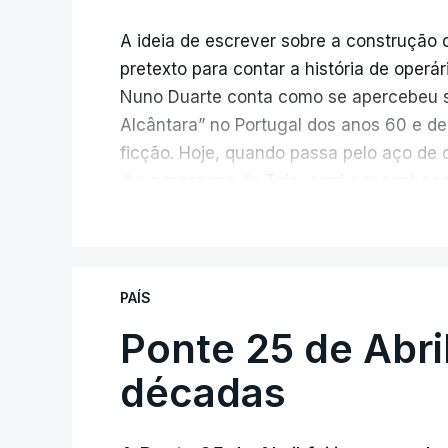
A ideia de escrever sobre a construção 
pretexto para contar a história de operá
Nuno Duarte conta como se apercebeu s
Alcântara” no Portugal dos anos 60 e de
ficção. Hoje, quando passa pelo aço de 
duas margens do Tejo, sorri e reconhec
inesperada, através da literatura.
V
Em
“Pés de Barro”,
lê-se a história ficc
infraestrutura, à época, a maior ponte 
PAÍS
diárias dos que a construíram dão tamb
Ponte 25 de Abri
num contraste entre o apogeu da engenh
regime em declínio, com a guerra coloni
décadas
Esse contraste persistente entre a opul