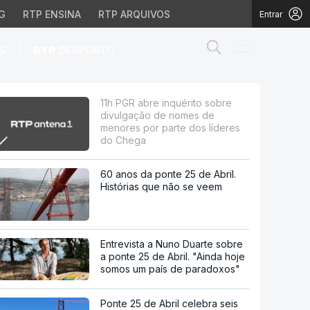
G
RTP ENSINA
RTP ARQUIVOS
Entrar
Abrir campo de
|
S
RTP
DESPORTO
de nomes de menores po
11h PGR abre inquérito sobre
divulgação de nomes de
menores por parte dos líderes
do Chega
60 anos da ponte 25 de Abril.
Histórias que não se veem
Entrevista a Nuno Duarte sobre
a ponte 25 de Abril. "Ainda hoje
somos um país de paradoxos"
Ponte 25 de Abril celebra seis