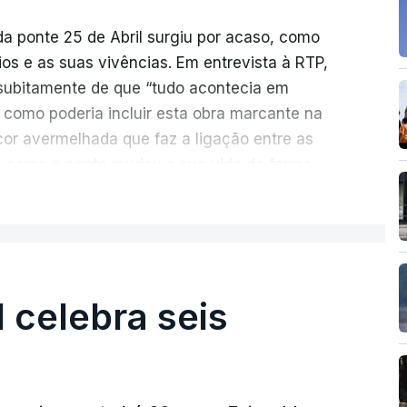
da ponte 25 de Abril surgiu por acaso, como
rios e as suas vivências. Em entrevista à RTP,
ubitamente de que “tudo acontecia em
 como poderia incluir esta obra marcante na
cor avermelhada que faz a ligação entre as
e como a ponte mudou a sua vida de forma
ER MAIS
ionada de como se produziu esta grande
suspensa da Europa. Os dramas e peripécias
ém o mote para abordar o contexto envolvente,
l celebra seis
aria e da modernidade e os sinais de um
al já em curso.
ência e a miséria trespassa
“Pés de Barro
”. No