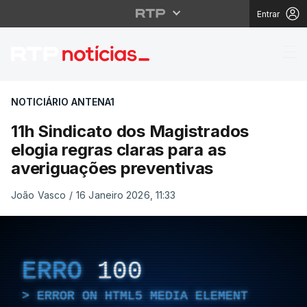
Entrar
11h Sindicato dos Magi
NOTICIÁRIO ANTENA1
11h Sindicato dos Magistrados
elogia regras claras para as
averiguações preventivas
João Vasco
/
16 Janeiro 2026, 11:33
ERRO
100
ERROR ON HTML5 MEDIA ELEMENT