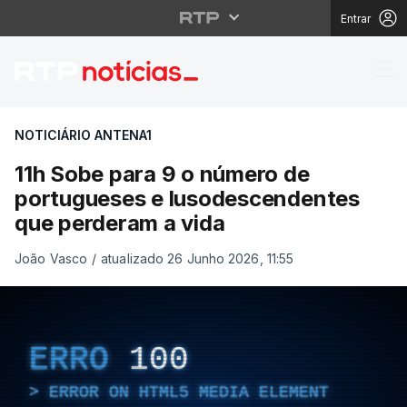
Entrar
11h Sobe para 9 o núm
NOTICIÁRIO ANTENA1
11h Sobe para 9 o número de
portugueses e lusodescendentes
que perderam a vida
João Vasco
/
atualizado 26 Junho 2026, 11:55
ERRO
100
ERROR ON HTML5 MEDIA ELEMENT