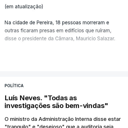
(em atualização)
Na cidade de Pereira, 18 pessoas morreram e
outras ficaram presas em edifícios que ruíram,
disse o presidente da Câmara, Mauricio Salazar.
Em Manizales, outras duas pessoas morreram,
VER MAIS
segundo o presidente da Câmara, Jorge Eduardo
Rojas.
POLÍTICA
"A situação é crítica",
disse Mauricio Salazar em
entrevista à Rádio Caracol.
Luís Neves. "Todas as
investigações são bem-vindas"
Pelo menos 20 prédios desabaram na cidade de
Cali, com várias pessoas presas nos escombros,
O ministro da Administração Interna disse estar
disse o autarca Alejandro Eder à agência Reuters.
"tranquilo" e "desejoso" que a auditoria seja