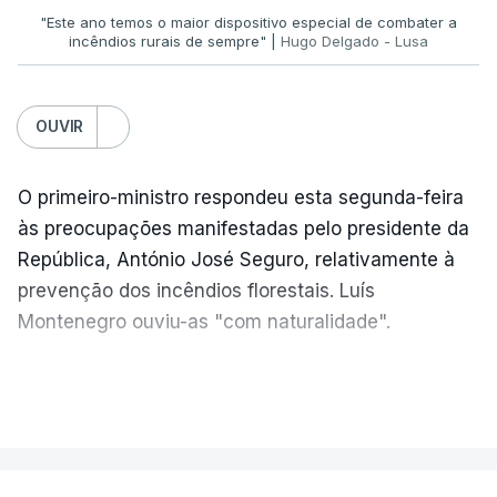
condomínios",
rematou.
"Este ano temos o maior dispositivo especial de combater a
incêndios rurais de sempre" |
Hugo Delgado - Lusa
OUVIR
ERRO
100
ERROR ON HTML5 MEDIA ELEMENT
O primeiro-ministro respondeu esta segunda-feira
ESTE CONTEÚDO ESTÁ NESTE
às preocupações manifestadas pelo presidente da
MOMENTO INDISPONÍVEL
República, António José Seguro, relativamente à
prevenção dos incêndios florestais. Luís
Montenegro ouviu-as "com naturalidade".
Sobre a questão dos incêndios, o ministro da
"Naturalmente que
nós ouvimos e
Administração Interna reconheceu que está a
VER MAIS
compreendemos as observações que foram
corrigir
"comportamentos de muitas décadas
" e
feitas pelo presidente da República
. Mas, ao
que
"não são fáceis de corrigir
".
mesmo tampo também
estamos a fazer nós