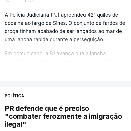
A Polícia Judiciária (PJ) apreendeu 421 quilos de
cocaína ao largo de Sines. O conjunto de fardos de
droga tinham acabado de ser lançados ao mar de
uma lancha rápida durante a perseguição.
Em comunicado, a PJ avança que a lancha
suspeita foi detetada em alto mar, cerca de 60
milhas náuticas ao largo de Sines.
VER MAIS
A apreensão aconteceu na tarde desta sexta-feira,
desencadeando uma ação de prevenção
POLÍTICA
desencadeada pela Polícia Judiciária, em
PR defende que é preciso
articulação com a Marinha, a Autoridade Marítima
"combater ferozmente a imigração
Nacional e a Força Aérea.
ilegal"
O ano de 2026 tem sido um ano de recordes: foi