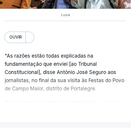
Lusa
OUVIR
"As razões estão todas explicadas na
fundamentação que enviei [ao Tribunal
Constitucional], disse António José Seguro aos
jornalistas, no final da sua visita às Festas do Povo
de Campo Maior, distrito de Portalegre.
"Eu sou contra a imigração clandestina, é preciso
combater ferozmente a imigração ilegal,
VER MAIS
precisamos de regular a nossa imigração e
precisamos de defender as nossas fronteiras e