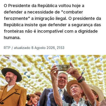
O Presidente da República voltou hoje a
apreendida mais cocaína até ao momento de que
defender a necessidade de "combater
em todo o ano de 2025.
ferozmente" a imigração ilegal. O presidente da
A ação de prevenção visa a deteção em alto mar
República insiste que defender a segurança das
de embarcações de alta velocidade (EAV) que
fronteiras não é incompatível com a dignidade
humana.
utilizam a costa nacional para o tráfico de droga.
RTP
/
atualizado 8 Agosto 2026, 21:53
c/ Lusa