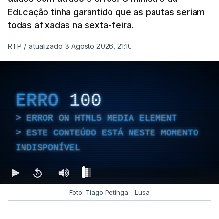
Educação tinha garantido que as pautas seriam
todas afixadas na sexta-feira.
RTP
/
atualizado 8 Agosto 2026, 21:10
ERRO
100
ERROR ON HTML5 MEDIA ELEMENT
ESTE CONTEÚDO ESTÁ NESTE MOMENTO
INDISPONÍVEL
Foto: Tiago Petinga - Lusa