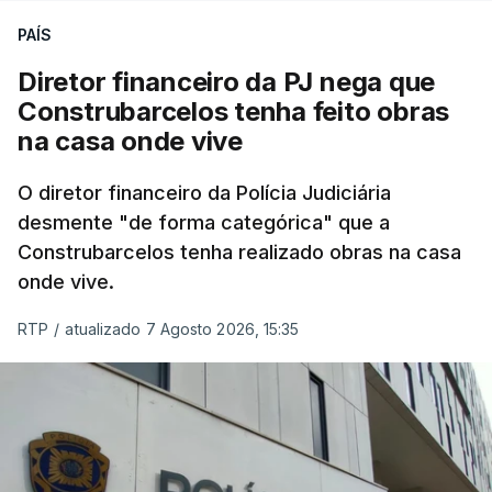
residual que precisa de ser ainda verificado,
PAÍS
porque são casos às vezes muito específicos”
,
explicou Fernando Alexandre aos jornalistas.
Diretor financeiro da PJ nega que
Construbarcelos tenha feito obras
Existem “umas escassas dezenas por resolver mas
na casa onde vive
são casos específicos, problemáticos, que existem
todos anos e implicam interagir com a escola,
O diretor financeiro da Polícia Judiciária
desmente "de forma categórica" que a
perceber exatamente o que é que se passou com a
Construbarcelos tenha realizado obras na casa
prova”, elucidou o ministro.
onde vive.
“Estamos a falar de 20.000 reapreciações” no total
RTP
/
atualizado 7 Agosto 2026, 15:35
e “ontem tínhamos basicamente as 20.000
corrigidas”, adiantou Fernando Alexandre,
acrescentando que
“há casos que podem ter de
ser resolvidos na próxima semana, como
sempre houve”.