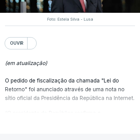
Foto: Estela Silva - Lusa
OUVIR
(em atualização)
O pedido de fiscalização da chamada "Lei do
Retorno" foi anunciado através de uma nota no
sítio oficial da Presidência da República na Internet.
“O presidente da República reafirma
a
necessidade de se combater a imigração ilegal
,
VER MAIS
de se controlar eficazmente a imigração legal e de
se garantir a defesa das nossas fronteiras, num