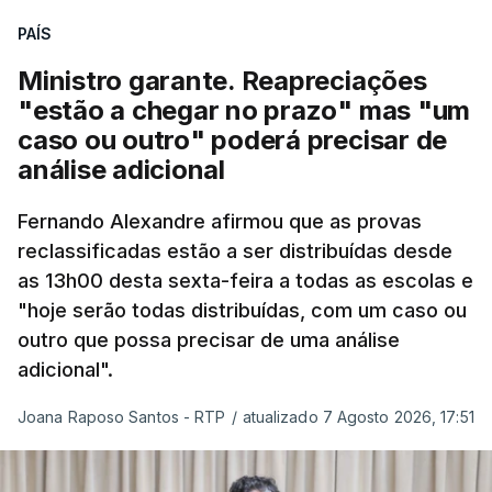
quadro de cooperação entre os Estados europeus
PAÍS
parte do Espaço Schengen”, começa por indicar a
Ministro garante. Reapreciações
nota.
"estão a chegar no prazo" mas "um
caso ou outro" poderá precisar de
“Por outro lado, o presidente da República reitera
análise adicional
que a segurança das nossas fronteiras não é
incompatível com a dignidade humana. Atente-se
Fernando Alexandre afirmou que as provas
que as mulheres, homens e crianças que pedem
reclassificadas estão a ser distribuídas desde
asilo e refúgio no nosso país fogem de guerras, de
as 13h00 desta sexta-feira a todas as escolas e
conflitos armados, de perseguições políticas, entre
"hoje serão todas distribuídas, com um caso ou
outras razões humanitárias”, acrescenta.
outro que possa precisar de uma análise
adicional".
António José Seguro considera que
este decreto
Joana Raposo Santos - RTP
/
atualizado 7 Agosto 2026, 17:51
levanta “fundadas dúvidas quanto a saber se é
acautelado o interesse superior da criança”,
nomeadamente ao possibilitar a “separação