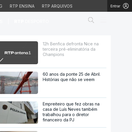
G
RTP ENSINA
RTP ARQUIVOS
Entrar
Abrir campo de
|
S
RTP
DESPORTO
-eliminatória da Champi
12h Benfica defronta Nice na
terceira pré-eliminatória da
Champions
60 anos da ponte 25 de Abril.
Histórias que não se veem
Empreiteiro que fez obras na
casa de Luís Neves também
trabalhou para o diretor
financeiro da PJ