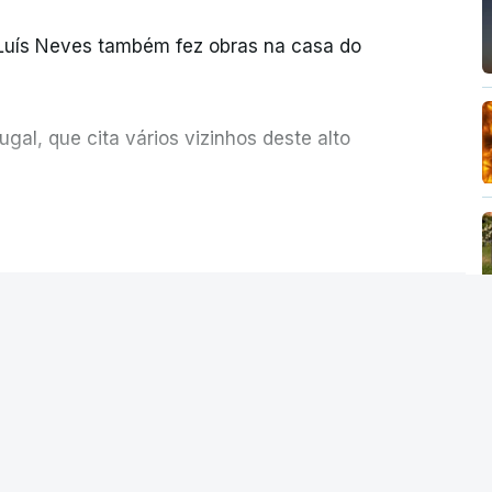
 Luís Neves também fez obras na casa do
al, que cita vários vizinhos deste alto
ue assumiu a responsabilidade de sugerir as
ER MAIS
olher um atrelado apreendido numa operação
Seguro saúda
istra da Justiça