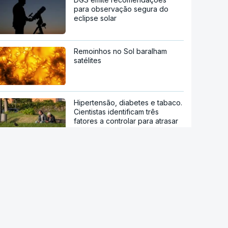
para observação segura do
eclipse solar
Remoinhos no Sol baralham
satélites
Hipertensão, diabetes e tabaco.
Cientistas identificam três
fatores a controlar para atrasar
a demência
Sessenta trabalhadores de
fábrica de calçado em Gaia
despedidos sem aviso
Novos Certificados de Aforro
atraem investimento das famílias