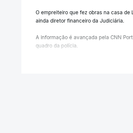
O empreiteiro que fez obras na casa de
ainda diretor financeiro da Judiciária.
A informação é avançada pela CNN Portug
quadro da polícia.
Foi o diretor financeiro, Álvaro Pires, q
V
instalações da Construbarcelos para ac
de droga.
POLÍTICA
Auditoria à PJ. 
iniciativa da min