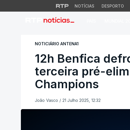
NOTÍCIAS
DESPORTO
PAÍS
MUNDIAL 2
12h Benfica defron
NOTICIÁRIO ANTENA1
12h Benfica defr
terceira pré-elim
Champions
João Vasco
/
21 Julho 2025, 12:32