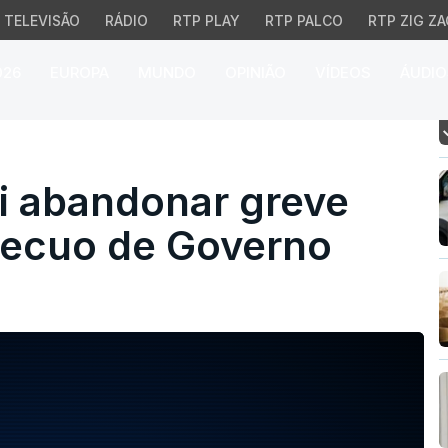
TELEVISÃO
RÁDIO
RTP PLAY
RTP PALCO
RTP ZIG ZA
026
EUROPA
MUNDO
OPINIÃO
VÍDEOS
ÁUDIO
abandonar greve geral 
i abandonar greve
 recuo de Governo