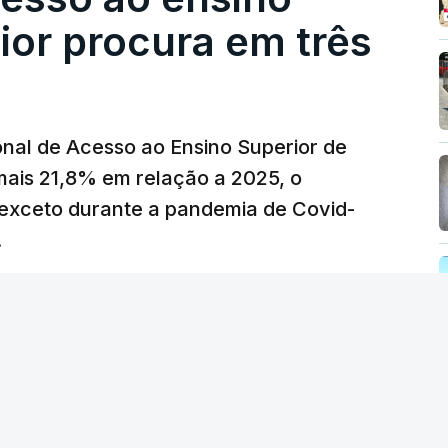
eços.
ior procura em três
erra no Irão, à tensão geopolítica no Médio
z, os preços dos combustíveis desceram
 e Teerão.
nal de Acesso ao Ensino Superior de
 as últimas semanas têm sido marcadas por
mais 21,8% em relação a 2025, o
verá ser revertida na próxima semana.
exceto durante a pandemia de Covid-
.