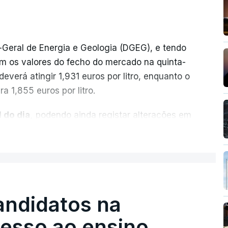
-Geral de Energia e Geologia (DGEG), e tendo
m os valores do fecho do mercado na quinta-
everá atingir 1,931 euros por litro, enquanto o
a 1,855 euros por litro.
 do dia,
podendo ainda registar alterações em
cionais do petróleo, e o custo final na bomba
ER MAIS
ecimento, a marca e a localização.
sobre os Produtos Petrolíferos (ISP)
istos.
andidatos na
 redução extraordinária e temporária no ISP,
cesso ao ensino
preço dos combustíveis superior a 10