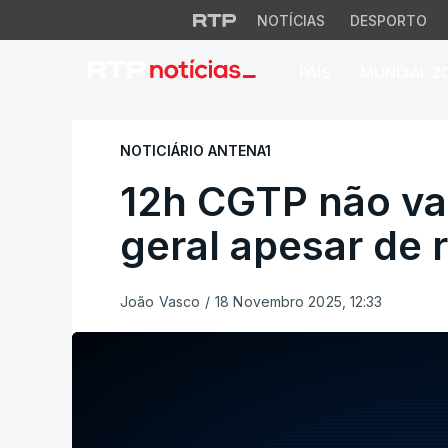
NOTÍCIAS
DESPORTO
PAÍS
MUNDIAL 2
12h CGTP não vai 
NOTICIÁRIO ANTENA1
12h CGTP não va
geral apesar de
João Vasco
/
18 Novembro 2025, 12:33