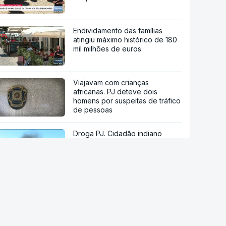
Endividamento das famílias
atingiu máximo histórico de 180
mil milhões de euros
Viajavam com crianças
africanas. PJ deteve dois
homens por suspeitas de tráfico
de pessoas
Droga PJ. Cidadão indiano
encontrado morto estaria a
trabalhar com as autoridades
Trump assina decreto que
impede "turismo de
nascimentos"