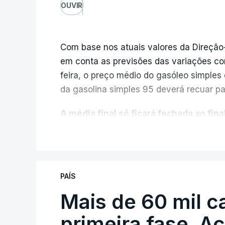
OUVIR
Com base nos atuais valores da Direção
em conta as previsões das variações co
feira, o preço médio do gasóleo simples d
da gasolina simples 95 deverá recuar par
A média final só ficará fechada ao final
função da evolução das cotações interna
V
poderá variar conforme o posto de abast
A atualização do desconto do Imposto 
PAÍS
também poderá alterar os valores prev
Mais de 60 mil c
O Governo comprometeu-se a aplicar uma
primeira fase. A
sempre que se verifique um aumento do 