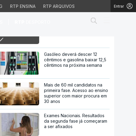
G
RTP ENSINA
RTP ARQUIVOS
Entrar
Abrir campo de
|
S
RTP
DESPORTO
12h CGTP não vai abandonar
greve geral apesar de recuo de
Governo
apesar de recuo de Gov
Gasóleo deverá descer 12
cêntimos e gasolina baixar 12,5
cêntimos na próxima semana
Mais de 60 mil candidatos na
primeira fase. Acesso ao ensino
superior com maior procura em
30 anos
Exames Nacionais. Resultados
da segunda fase já começaram
a ser afixados