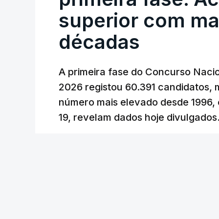
cêntimos, para mitigar a escalada de pr
superior com ma
Depois de uma subida inicial devido à gu
décadas
Oriente e ao fecho do estreito de Ormu
durante o cessar-fogo entre Washington
A primeira fase do Concurso Nacio
No entanto, com o retomar do conflito,
2026 registou 60.391 candidatos, 
uma subida acentuada, tendência que de
número mais elevado desde 1996, 
19, revelam dados hoje divulgados
c/Lusa
Lusa
/
atualizado 7 Agosto 2026, 09:59