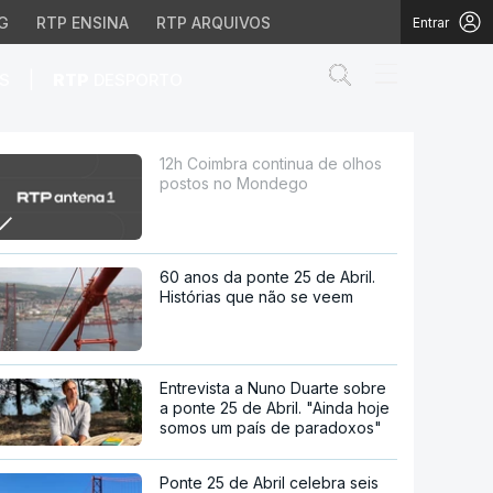
G
RTP ENSINA
RTP ARQUIVOS
Entrar
Abrir campo de
|
S
RTP
DESPORTO
o Mondego
12h Coimbra continua de olhos
postos no Mondego
60 anos da ponte 25 de Abril.
Histórias que não se veem
Entrevista a Nuno Duarte sobre
a ponte 25 de Abril. "Ainda hoje
somos um país de paradoxos"
Ponte 25 de Abril celebra seis