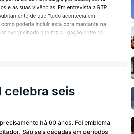
rios e as suas vivências. Em entrevista à RTP,
ubitamente de que “tudo acontecia em
 como poderia incluir esta obra marcante na
cor avermelhada que faz a ligação entre as
e como a ponte mudou a sua vida de forma
ER MAIS
ionada de como se produziu esta grande
suspensa da Europa. Os dramas e peripécias
ém o mote para abordar o contexto envolvente,
l celebra seis
aria e da modernidade e os sinais de um
al já em curso.
ência e a miséria trespassa
“Pés de Barro
”. No
a precisamente há 60 anos. Foi emblema
onte 25 de Abril, Nuno Duarte revela, em
ditador. São seis décadas em períodos
piração de um livro com vários elementos de