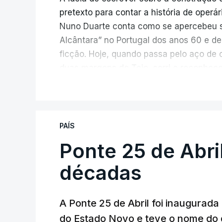
pretexto para contar a história de operá
Nuno Duarte conta como se apercebeu s
Alcântara” no Portugal dos anos 60 e de
ficção. Hoje, quando passa pelo aço de 
duas margens do Tejo, sorri e reconhec
inesperada, através da literatura.
V
Em
“Pés de Barro”,
lê-se a história ficc
infraestrutura, à época, a maior ponte 
PAÍS
diárias dos que a construíram dão tamb
Ponte 25 de Abri
num contraste entre o apogeu da engenh
regime em declínio, com a guerra coloni
décadas
Esse contraste persistente entre a opul
A Ponte 25 de Abril foi inaugurad
dia em que se assinalam os 60 anos da p
do Estado Novo e teve o nome do 
entrevista à RTP, quais as fontes de ins