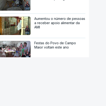
Aumentou o número de pessoas
a receber apoio alimentar da
AMI
Festas do Povo de Campo
Maior voltam este ano
Fórum das Ilhas do Pacífico
termina sem condenação
conjunta a teste de míssil da
China
Gasóleo deverá descer 12
cêntimos e gasolina baixar 12,5
cêntimos na próxima semana