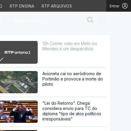
G
RTP ENSINA
RTP ARQUIVOS
Entrar
Abrir campo de
|
S
RTP
DESPORTO
 desperdício
12h Cotrim: voto em Melo ou
Mendes é um desperdício
Avioneta cai no aeródromo de
Portimão e provoca a morte do
piloto
"Lei do Retorno". Chega
considera envio para TC do
diploma "tipo de atos políticos
irresponsáveis"