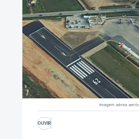
Imagem aérea aeród
OUVIR