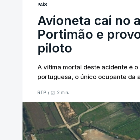
PAÍS
Avioneta cai no
Portimão e prov
piloto
A vítima mortal deste acidente é o
portuguesa, o único ocupante da
2 min.
RTP
/