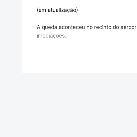
(em atualização)
A queda aconteceu no recinto do aeród
imediações.
V
POLÍTICA
"Lei do Retorno"
envio para TC do
atos políticos ir