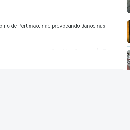
romo de Portimão, não provocando danos nas
ER MAIS
. Chega considera
 diploma "tipo de
responsáveis"