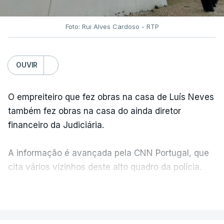
Foto: Rui Alves Cardoso - RTP
OUVIR
O empreiteiro que fez obras na casa de Luís Neves
também fez obras na casa do ainda diretor
financeiro da Judiciária.
A informação é avançada pela CNN Portugal, que
cita vários vizinhos deste alto quadro da polícia.
VER MAIS
Foi o diretor financeiro, Álvaro Pires, que assumiu a
responsabilidade de sugerir as instalações da
Construbarcelos para acolher um atrelado