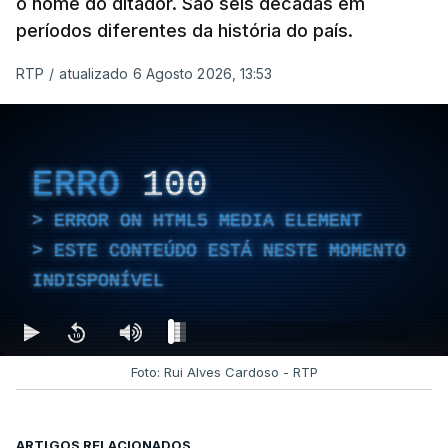
o nome do ditador. São seis décadas em
períodos diferentes da história do país.
RTP
/
atualizado 6 Agosto 2026, 13:53
ERRO
100
ERROR ON HTML5 MEDIA ELEMENT
ESTE CONTEÚDO ESTÁ NESTE MOMENTO
INDISPONÍVEL
Foto: Rui Alves Cardoso - RTP
ARTIGOS RELACIONADOS