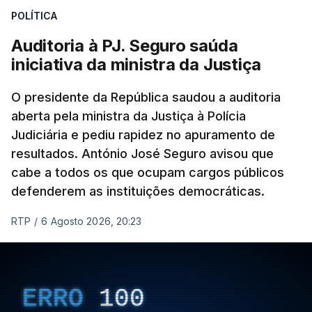
POLÍTICA
apreendido numa operação de droga.
Auditoria à PJ. Seguro saúda
iniciativa da ministra da Justiça
O presidente da República saudou a auditoria
aberta pela ministra da Justiça à Polícia
Judiciária e pediu rapidez no apuramento de
resultados. António José Seguro avisou que
cabe a todos os que ocupam cargos públicos
defenderem as instituições democráticas.
RTP
/
6 Agosto 2026, 20:23
ERRO
100