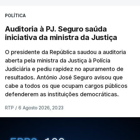
Construbarcelos para acolher um atrelado
POLÍTICA
apreendido numa operação de droga.
Auditoria à PJ. Seguro saúda
iniciativa da ministra da Justiça
O presidente da República saudou a auditoria
aberta pela ministra da Justiça à Polícia
Judiciária e pediu rapidez no apuramento de
resultados. António José Seguro avisou que
cabe a todos os que ocupam cargos públicos
defenderem as instituições democráticas.
RTP
/
6 Agosto 2026, 20:23