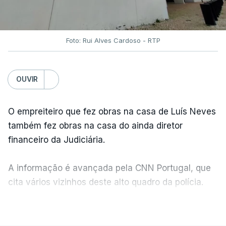
Foto: Rui Alves Cardoso - RTP
OUVIR
O empreiteiro que fez obras na casa de Luís Neves
também fez obras na casa do ainda diretor
financeiro da Judiciária.
A informação é avançada pela CNN Portugal, que
cita vários vizinhos deste alto quadro da polícia.
VER MAIS
Foi o diretor financeiro, Álvaro Pires, que assumiu a
responsabilidade de sugerir as instalações da