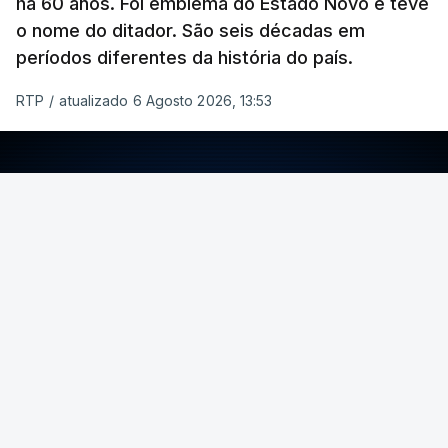
há 60 anos. Foi emblema do Estado Novo e teve
o nome do ditador. São seis décadas em
períodos diferentes da história do país.
RTP
/
atualizado 6 Agosto 2026, 13:53
ERRO
100
ERROR ON HTML5 MEDIA ELEMENT
ESTE CONTEÚDO ESTÁ NESTE MOMENTO
INDISPONÍVEL
Foto: Rui Alves Cardoso - RTP