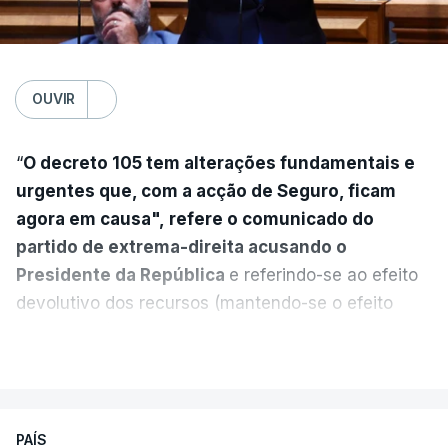
OUVIR
“
O decreto 105 tem alterações fundamentais e
urgentes que, com a acção de Seguro, ficam
agora em causa", refere o comunicado do
partido de extrema-direita acusando o
Presidente da República
e referindo-se ao efeito
devolutivo dos recursos (mantendo-se o efeito
suspensivo) e o aumento do prazo para detenção
VER MAIS
em centro de acolhimento temporário.
Chega refere ainda que Seguro tem reservas
PAÍS
quanto à possibilidade de expulsar do país