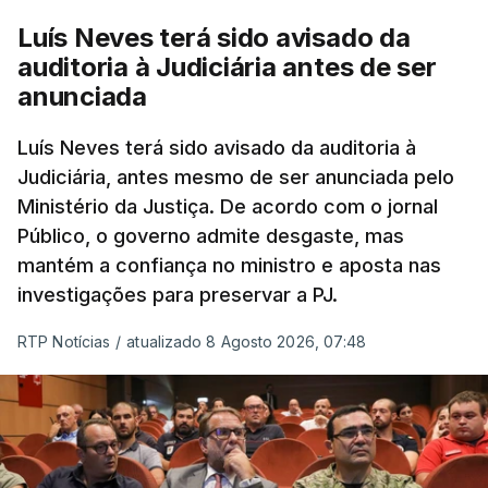
cidadãos adultos em situação ilegal, se
Luís Neves terá sido avisado da
tiverem filhos menores.
auditoria à Judiciária antes de ser
anunciada
“Com esta acção de Seguro, sendo atingido o
prazo de 60 dias, os imigrantes terão que ser
Luís Neves terá sido avisado da auditoria à
Judiciária, antes mesmo de ser anunciada pelo
libertados,
ainda que os seus pedidos de asilo
Ministério da Justiça. De acordo com o jornal
tenham sido rejeitados pelas autoridades
Público, o governo admite desgaste, mas
competentes”, referem.
mantém a confiança no ministro e aposta nas
investigações para preservar a PJ.
“Isto é de uma enorme irresponsabilidade
e
muito injusto para aqueles cidadãos estrangeiros
RTP Notícias
/
atualizado 8 Agosto 2026, 07:48
que cumpriram efetivamente todos os passos para
poderem entrar e residir legalmente em Portugal”,
acrescenta, concluindo que
“são exactamente
este tipo de actos políticos irresponsáveis que
produzem o designado efeito de chamada, ou