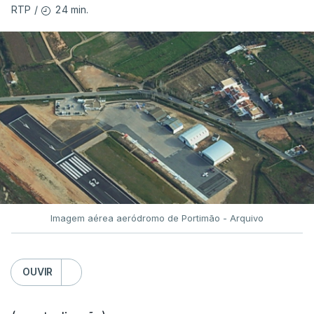
24 min.
RTP
/
Imagem aérea aeródromo de Portimão - Arquivo
OUVIR