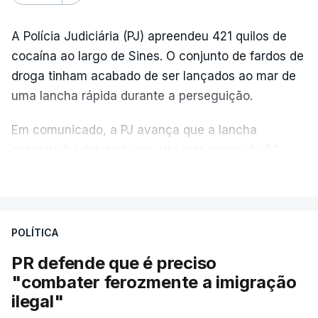
A Polícia Judiciária (PJ) apreendeu 421 quilos de
cocaína ao largo de Sines. O conjunto de fardos de
droga tinham acabado de ser lançados ao mar de
uma lancha rápida durante a perseguição.
Em comunicado, a PJ avança que a lancha
suspeita foi detetada em alto mar, cerca de 60
milhas náuticas ao largo de Sines.
VER MAIS
A apreensão aconteceu na tarde desta sexta-feira,
desencadeando uma ação de prevenção
POLÍTICA
desencadeada pela Polícia Judiciária, em
PR defende que é preciso
articulação com a Marinha, a Autoridade Marítima
"combater ferozmente a imigração
Nacional e a Força Aérea.
ilegal"
O ano de 2026 tem sido um ano de recordes: foi