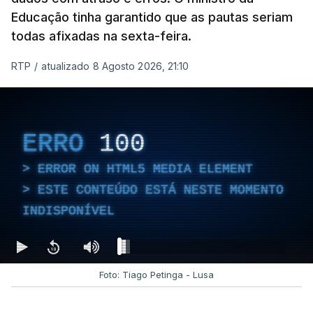
Educação tinha garantido que as pautas seriam
todas afixadas na sexta-feira.
RTP
/
atualizado 8 Agosto 2026, 21:10
ERRO
100
ERROR ON HTML5 MEDIA ELEMENT
ESTE CONTEÚDO ESTÁ NESTE MOMENTO
INDISPONÍVEL
Foto: Tiago Petinga - Lusa