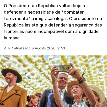
O Presidente da República voltou hoje a
apreendida mais cocaína até ao momento de que
defender a necessidade de "combater
em todo o ano de 2025.
ferozmente" a imigração ilegal. O presidente da
A ação de prevenção visa a deteção em alto mar
República insiste que defender a segurança das
de embarcações de alta velocidade (EAV) que
fronteiras não é incompatível com a dignidade
humana.
utilizam a costa nacional para o tráfico de droga.
RTP
/
atualizado 8 Agosto 2026, 21:53
c/ Lusa