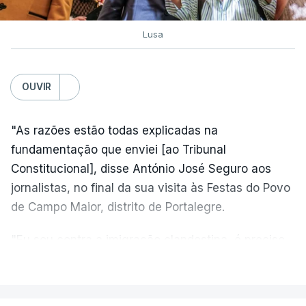
Lusa
OUVIR
"As razões estão todas explicadas na
fundamentação que enviei [ao Tribunal
Constitucional], disse António José Seguro aos
jornalistas, no final da sua visita às Festas do Povo
de Campo Maior, distrito de Portalegre.
"Eu sou contra a imigração clandestina, é preciso
combater ferozmente a imigração ilegal,
VER MAIS
precisamos de regular a nossa imigração e
precisamos de defender as nossas fronteiras e