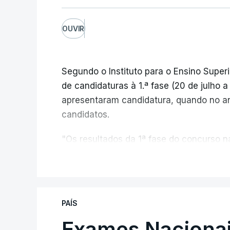
OUVIR
Segundo o Instituto para o Ensino Superi
de candidaturas à 1.ª fase (20 de julho 
apresentaram candidatura, quando no a
candidatos.
"Os resultados da 1ª fase do concurso
registou o número mais elevado de cand
V
da pandemia de Covid-19, durante os qu
conclusão do ensino secundário e para 
de ingresso", refere o Ministério da Ed
PAÍS
comunicado.
Exames Nacionai