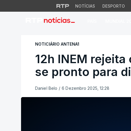
NOTÍCIAS
DESPORTO
PAÍS
MUNDIAL 2
12h INEM rejeita cr
NOTICIÁRIO ANTENA1
12h INEM rejeita 
se pronto para d
Daniel Belo
/
6 Dezembro 2025, 12:28