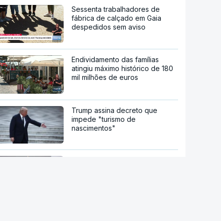
Sessenta trabalhadores de
fábrica de calçado em Gaia
despedidos sem aviso
Endividamento das famílias
atingiu máximo histórico de 180
mil milhões de euros
Trump assina decreto que
impede "turismo de
nascimentos"
Diálogo entre Governo da
Venezuela e oposição marcado
por restrições à imprensa
María Corina Machado culpa
Governo pela morte de preso