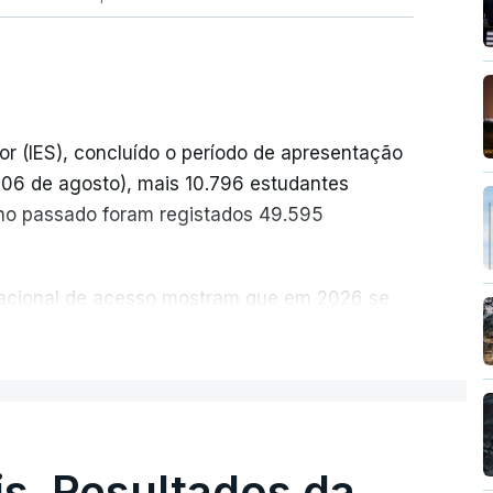
or (IES), concluído o período de apresentação
a 06 de agosto), mais 10.796 estudantes
no passado foram registados 49.595
 nacional de acesso mostram que em 2026 se
idatos nos últimos 30 anos, exceto nos anos
ER MAIS
ais foram adotadas regras excecionais para a
a utilização de exames nacionais como provas
ucação, Ciência e Inovação (MECI) em
s. Resultados da