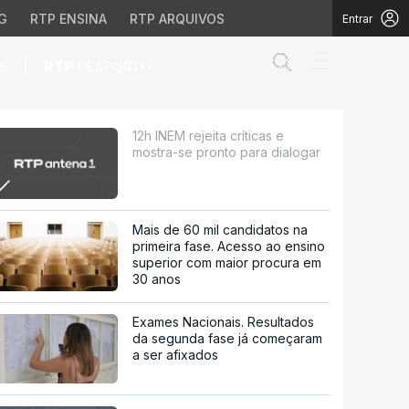
G
RTP ENSINA
RTP ARQUIVOS
Entrar
Abrir campo de
|
S
RTP
DESPORTO
to para dialogar
12h INEM rejeita críticas e
mostra-se pronto para dialogar
Mais de 60 mil candidatos na
primeira fase. Acesso ao ensino
superior com maior procura em
30 anos
Exames Nacionais. Resultados
da segunda fase já começaram
a ser afixados