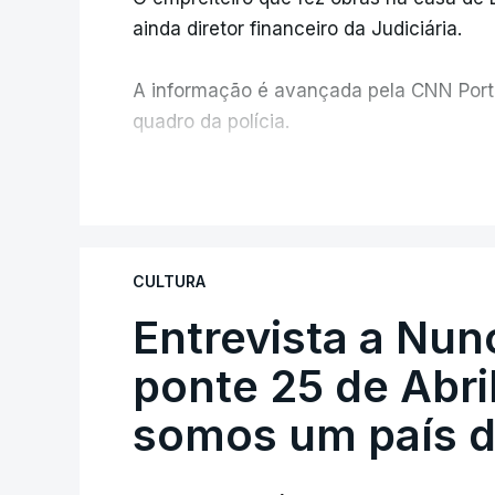
ainda diretor financeiro da Judiciária.
A informação é avançada pela CNN Portug
quadro da polícia.
Foi o diretor financeiro, Álvaro Pires, q
V
instalações da Construbarcelos para ac
de droga.
CULTURA
Entrevista a Nun
ponte 25 de Abril
somos um país d