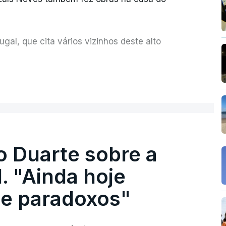
al, que cita vários vizinhos deste alto
ue assumiu a responsabilidade de sugerir as
ER MAIS
olher um atrelado apreendido numa operação
o Duarte sobre a
. "Ainda hoje
e paradoxos"