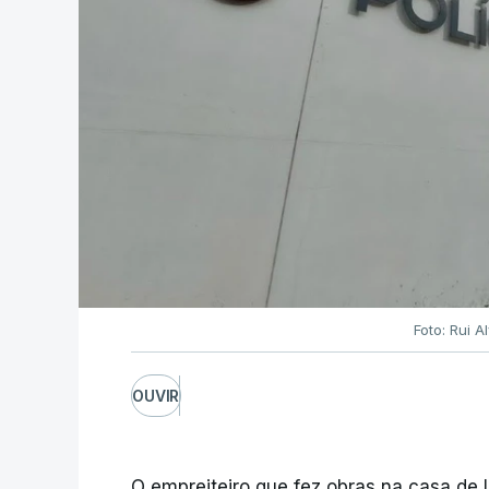
Foto: Rui 
OUVIR
O empreiteiro que fez obras na casa de