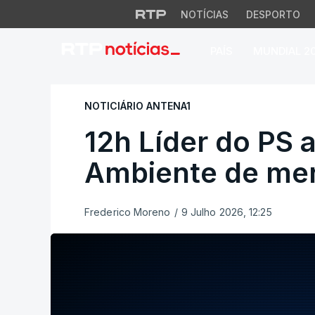
NOTÍCIAS
DESPORTO
PAÍS
MUNDIAL 2
12h Líder do PS ac
NOTICIÁRIO ANTENA1
12h Líder do PS 
Ambiente de men
Frederico Moreno
/
9 Julho 2026, 12:25