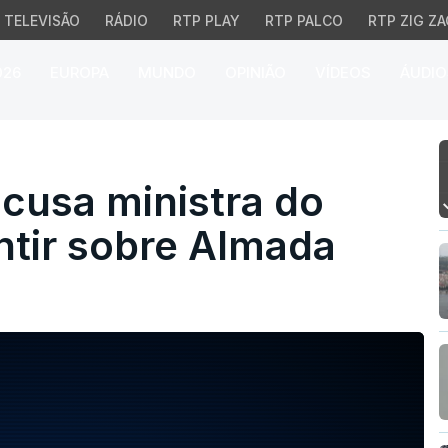
TELEVISÃO
RÁDIO
RTP PLAY
RTP PALCO
RTP ZIG ZA
026
EUROPA
MUNDO
OPINIÃO
VÍDEOS
ÁUDIO
usa ministra do Ambien
acusa ministra do
tir sobre Almada