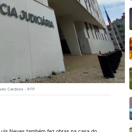
Alves Cardoso - RTP
 Luís Neves também fez obras na casa do