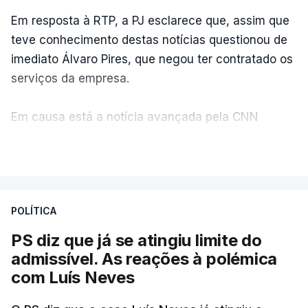
Em resposta à RTP, a PJ esclarece que, assim que
teve conhecimento destas notícias questionou de
imediato Álvaro Pires, que negou ter contratado os
serviços da empresa.
Em causa está a notícia avançada pela CNN
Portugal de que o diretor financeiro também tinha
VER MAIS
recorrido à Construbarcelos, tal como Luís Neves.
A Judiciária adianta ainda que não ordenou a
POLÍTICA
abertura de qualquer processo disciplinar, por não
ter qualquer elemento que indicie a realização
PS diz que já se atingiu limite do
dessas obras.
admissível. As reações à polémica
com Luís Neves
ARTIGOS RELACIONADOS