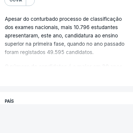
Apesar do conturbado processo de classificação
dos exames nacionais, mais 10.796 estudantes
apresentaram, este ano, candidatura ao ensino
superior na primeira fase, quando no ano passado
foram registados 49.595 candidatos.
O número de candidatos é o maior em 30 anos,
“exceto nos anos da pandemia de Covid-19
,
VER MAIS
durante os quais foram adotadas regras
excecionais para a conclusão do ensino
secundário e para a utilização de exames
PAÍS
nacionais como provas de ingresso”, refere o
Exames Nacionais. Resultados da
Ministério da Educação, Ciência e Inovação (MECI)
segunda fase já começaram a ser
em comunicado enviado esta sexta-feira.
afixados