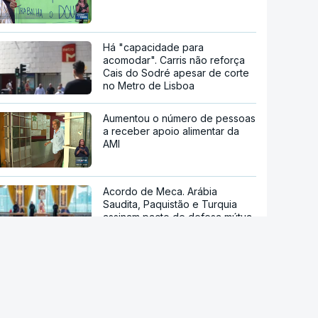
Há "capacidade para
acomodar". Carris não reforça
Cais do Sodré apesar de corte
no Metro de Lisboa
Aumentou o número de pessoas
a receber apoio alimentar da
AMI
Acordo de Meca. Arábia
Saudita, Paquistão e Turquia
assinam pacto de defesa mútua
Pelo menos 11 civis feridos em
ataque Huthi na Arábia Saudita