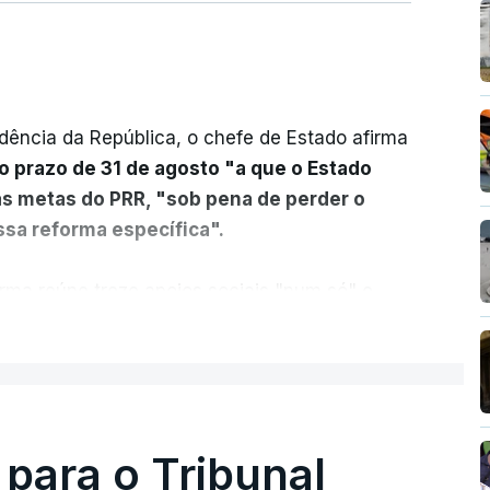
dência da República, o chefe de Estado afirma
o prazo de 31 de agosto "a que o Estado
as metas do PRR, "sob pena de perder o
sa reforma específica".
rma reúne treze apoios sociais "num só" e
 mais justo e transparente".
ER MAIS
acias, eliminar sobreposições e garantir que
a, estaremos a dar um passo na direção
lica.
 para o Tribunal