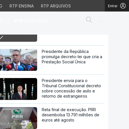
G
RTP ENSINA
RTP ARQUIVOS
Entrar
Abrir campo de
|
S
RTP
DESPORTO
12h Miguel Oliveira parte do 3º
lugar esta tarde nas Superbikes
 tarde nas Superbikes
Presidente da República
promulga decreto-lei que cria a
Prestação Social Única
Presidente envia para o
Tribunal Constitucional decreto
sobre concessão de asilo e
retorno de estrangeiros
Reta final de execução. PRR
desembolsa 13.791 milhões de
euros até agosto