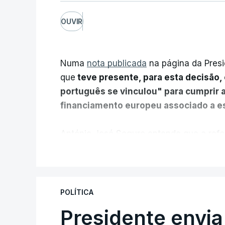
OUVIR
Numa
nota publicada
na página da Presi
que
teve presente, para esta decisão, 
português se vinculou" para cumprir 
financiamento europeu associado a es
António José Seguro entende que a refo
pretende "tornar o sistema mais simples,
V
"Sempre que seja possível reduzir burocr
os apoios chegam a quem mais necessit
POLÍTICA
certa", argumenta o Presidente da Repúb
Presidente envia