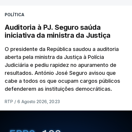
Construbarcelos para acolher um atrelado
POLÍTICA
apreendido numa operação de droga.
Auditoria à PJ. Seguro saúda
iniciativa da ministra da Justiça
O presidente da República saudou a auditoria
aberta pela ministra da Justiça à Polícia
Judiciária e pediu rapidez no apuramento de
resultados. António José Seguro avisou que
cabe a todos os que ocupam cargos públicos
defenderem as instituições democráticas.
RTP
/
6 Agosto 2026, 20:23