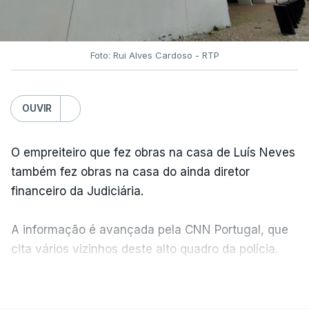
Foto: Rui Alves Cardoso - RTP
OUVIR
O empreiteiro que fez obras na casa de Luís Neves
também fez obras na casa do ainda diretor
financeiro da Judiciária.
A informação é avançada pela CNN Portugal, que
cita vários vizinhos deste alto quadro da polícia.
VER MAIS
Foi o diretor financeiro, Álvaro Pires, que assumiu a
responsabilidade de sugerir as instalações da