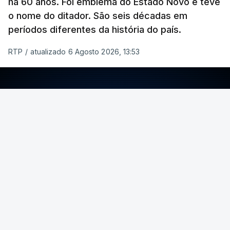
há 60 anos. Foi emblema do Estado Novo e teve
o nome do ditador. São seis décadas em
períodos diferentes da história do país.
RTP
/
atualizado 6 Agosto 2026, 13:53
ERRO
100
ERROR ON HTML5 MEDIA ELEMENT
ESTE CONTEÚDO ESTÁ NESTE MOMENTO
INDISPONÍVEL
Foto: Rui Alves Cardoso - RTP