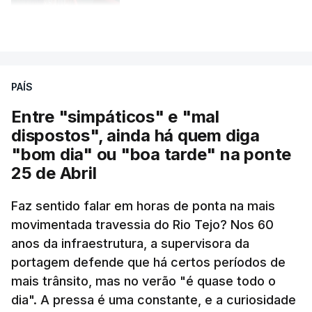
atualizado 6 Agosto 2026, 13:02
VER MAIS
PAÍS
Entre "simpáticos" e "mal
dispostos", ainda há quem diga
"bom dia" ou "boa tarde" na ponte
25 de Abril
Pergunta: O que é que o levou a querer escrever
Faz sentido falar em horas de ponta na mais
este livro? O que é que o inspirou? Porque é que
movimentada travessia do Rio Tejo? Nos 60
se interessou pela história da construção da
anos da infraestrutura, a supervisora da
ponte?
portagem defende que há certos períodos de
mais trânsito, mas no verão "é quase todo o
Resposta:
A ponte a mim sempre me fascinou
dia". A pressa é uma constante, e a curiosidade