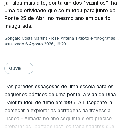
muito porque é sinónimo de férias. Morava em
já falou mais alto, conta um dos "vizinhos": há
Sintra e na altura, há 40 anos, atravessar a ponte
uma coletividade que se mudou para junto da
para a outra margem era uma aventura. Portanto, a
Ponte 25 de Abril no mesmo ano em que foi
ponte sempre exerceu esse fascínio. Passar a
inaugurada.
ponte era passar para outro mundo. Normalmente,
Gonçalo Costa Martins - RTP Antena 1 (texto e fotografias)
/
um mundo de férias, uma coisa sempre boa.
atualizado 6 Agosto 2026, 16:20
O livro surgiu de histórias que se passavam num
quadro operário, portanto eu precisava de uma
OUVIR
obra grandiosa que fosse incluída nessa história
desses operários. De repente, a ponte estava aqui
Das paredes espaçosas de uma escola para os
mesmo a jeito para eu lhe pegar e, para meu
pequenos pórticos de uma ponte, a vida de Dina
espanto, na ficção ainda ninguém tinha olhado
Dalot mudou de rumo em 1995. A Lusoponte ia
para ela.
começar a explorar as portagens da travessia
Lisboa - Almada no ano seguinte e era preciso
Para além da ponte, o livro passa-se em Alcântara
preparar os "portageiros", os trabalhadores que