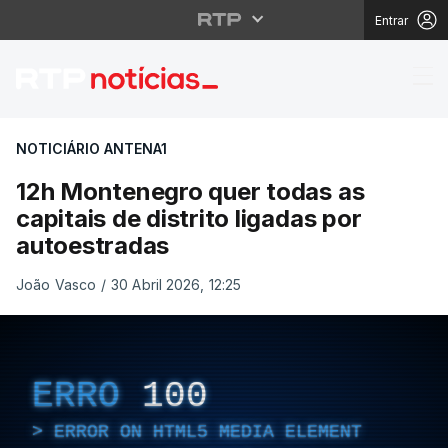
Entrar
12h Montenegro quer to
NOTICIÁRIO ANTENA1
12h Montenegro quer todas as
capitais de distrito ligadas por
autoestradas
João Vasco
/
30 Abril 2026, 12:25
ERRO
100
ERROR ON HTML5 MEDIA ELEMENT