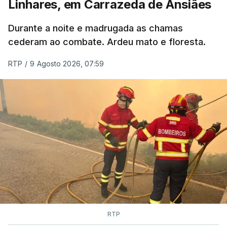
Linhares, em Carrazeda de Ansiães
ESTE CONTEÚDO ESTÁ NESTE
MOMENTO INDISPONÍVEL
Durante a noite e madrugada as chamas
cederam ao combate. Ardeu mato e floresta.
RTP
/
9 Agosto 2026, 07:59
RTP