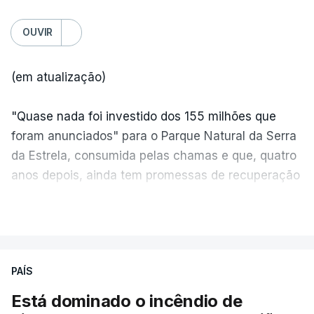
OUVIR
(em atualização)
"Quase nada foi investido dos 155 milhões que
foram anunciados" para o Parque Natural da Serra
da Estrela, consumida pelas chamas e que, quatro
anos depois, ainda tem promessas de recuperação
por cumprir.
VER MAIS
ERRO
100
PAÍS
ERROR ON HTML5 MEDIA ELEMENT
Está dominado o incêndio de