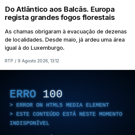
Do Atlântico aos Balcãs. Europa
ERRO
100
regista grandes fogos florestais
ERROR ON HTML5 MEDIA ELEMENT
As chamas obrigaram à evacuação de dezenas
ESTE CONTEÚDO ESTÁ NESTE
de localidades. Desde maio, já ardeu uma área
MOMENTO INDISPONÍVEL
igual à do Luxemburgo.
RTP
/
9 Agosto 2026, 13:12
As autoridades canadianas estimam que vai levar
dias ou semanas para controlar o fogo. Mais de
ERRO
100
dois mil operacionais estão no terreno no combate
ERROR ON HTML5 MEDIA ELEMENT
às chamas.
ESTE CONTEÚDO ESTÁ NESTE MOMENTO
INDISPONÍVEL