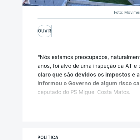
Foto: Movime
OUVIR
"Nós estamos preocupados, naturalmente
anos, foi alvo de uma inspeção da AT e d
claro que são devidos os impostos e 
informou o Governo de algum risco c
deputado do PS Miguel Costa Matos.
Na sequência de notícias desta semana 
V
milhões euros devidos em impostos pelo
vendidas pela EDP à Engie, o PS questio
Estado e das Finanças, Joaquim Miranda
POLÍTICA