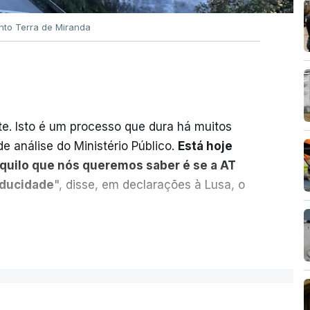
nto Terra de Miranda
. Isto é um processo que dura há muitos
e análise do Ministério Público.
Está hoje
aquilo que nós queremos saber é se a AT
aducidade
", disse, em declarações à Lusa, o
sobre o risco de caducidade dos 335,2
ER MAIS
 negócio das seis barragens transmontanas
nou, através do Parlamento, o ministro de
 Sarmento, sobre o tema.