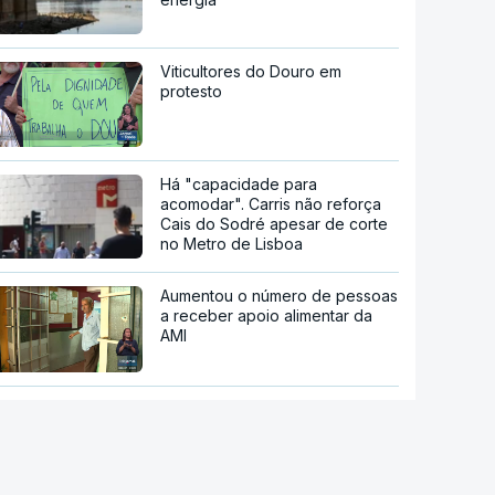
Viticultores do Douro em
protesto
Há "capacidade para
acomodar". Carris não reforça
Cais do Sodré apesar de corte
no Metro de Lisboa
Aumentou o número de pessoas
a receber apoio alimentar da
AMI
Acordo de Meca. Arábia
Saudita, Paquistão e Turquia
assinam pacto de defesa mútua