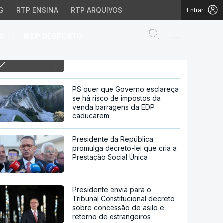
G
RTP ENSINA
RTP ARQUIVOS
Entrar
Abrir campo de
|
S
RTP
DESPORTO
12h Presidente do Conselho de
Administração da ULS Amadora
Sintra demite-se
ação da ULS Amadora Si
PS quer que Governo esclareça
se há risco de impostos da
venda barragens da EDP
caducarem
Presidente da República
promulga decreto-lei que cria a
Prestação Social Única
Presidente envia para o
Tribunal Constitucional decreto
sobre concessão de asilo e
retorno de estrangeiros