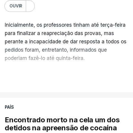
OUVIR
Inicialmente, os professores tinham até terça-feira
para finalizar a reapreciação das provas, mas
perante a incapacidade de dar resposta a todos os
pedidos foram, entretanto, informados que
poderiam fazê-lo até quinta-feira.
A intenção era que os resultados fossem
VER MAIS
publicados no dia seguinte (sexta-feira), o que
poderá não acontecer.
PAÍS
No domingo, estavam concluídos cerca de 50 por
cento dos mais de 20 mil pedidos de reapreciação,
Encontrado morto na cela um dos
mas Cristina Mota, porta-voz da Missão Escola
detidos na apreensão de cocaína
Pública, tem dúvidas de que o processo esteja