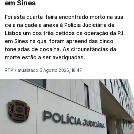
em Sines
concluído a tempo.
Foi esta quarta-feira encontrado morto na sua
cela na cadeia anexa à Polícia Judiciária de
"Durante o fim de semana e nos últimos dias,
Lisboa um dos três detidos da operação da PJ
apercebamo-nos que ainda estão a ser
em Sines na qual foram apreendidas cinco
convocados professores para reapreciações"
,
toneladas de cocaína. As circunstâncias da
disse a professora à agência Lusa.
"Será
morte estão a ser averiguadas.
praticamente impossível termos a totalidade
das reapreciações na sexta-feira".
RTP
/
atualizado 5 Agosto 2026, 18:47
Segundo os docentes, o processo de reapreciação
está a enfrentar vários constrangimentos. Há
casos em que faltam os modelos preenchidos
pelos alunos com a alegação justificativa para o
pedido de reapreciação, ou os documentos que os
relatores devem preencher.