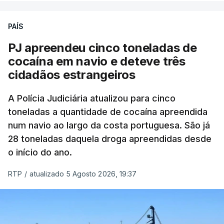
PAÍS
O elemento da tripulação encontrado morto
seria o
único detido que poderia dar mais informações
PJ apreendeu cinco toneladas de
à PJ
.
cocaína em navio e deteve três
cidadãos estrangeiros
O corpo foi encontrado pelos guardas prisionais
pelas 8h00 desta quarta-feira. A RTP apurou que
A Polícia Judiciária atualizou para cinco
toneladas a quantidade de cocaína apreendida
não existe videovigilância nas celas, mas há
num navio ao largo da costa portuguesa. São já
câmaras nos corredores das instalações.
28 toneladas daquela droga apreendidas desde
o início do ano.
Em resposta à RTP, a Direção-Geral de Reinserção
e Serviços Prisionais (DGRSP) confirmou que “um
RTP
/
atualizado 5 Agosto 2026, 19:37
detido, entrado com mandado de condução à
cadeia na sequência das detenções da Operação
Skydrop,
foi encontrado sem vida na cela que
ocupava sozinho no Estabelecimento Prisional