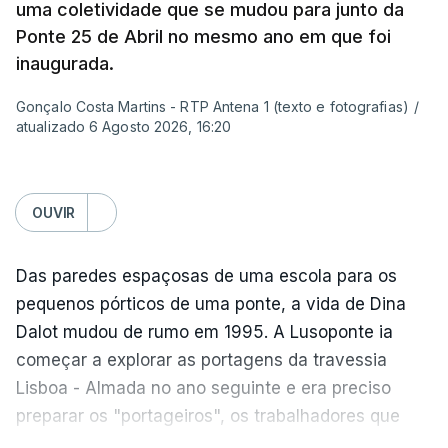
Sintra e na altura, há 40 anos, atravessar a ponte
uma coletividade que se mudou para junto da
para a outra margem era uma aventura. Portanto, a
Ponte 25 de Abril no mesmo ano em que foi
ponte sempre exerceu esse fascínio. Passar a
inaugurada.
ponte era passar para outro mundo. Normalmente,
Gonçalo Costa Martins - RTP Antena 1 (texto e fotografias)
/
um mundo de férias, uma coisa sempre boa.
atualizado 6 Agosto 2026, 16:20
O livro surgiu de histórias que se passavam num
quadro operário, portanto eu precisava de uma
OUVIR
obra grandiosa que fosse incluída nessa história
desses operários. De repente, a ponte estava aqui
Das paredes espaçosas de uma escola para os
mesmo a jeito para eu lhe pegar e, para meu
pequenos pórticos de uma ponte, a vida de Dina
espanto, na ficção ainda ninguém tinha olhado
Dalot mudou de rumo em 1995. A Lusoponte ia
para ela.
começar a explorar as portagens da travessia
Lisboa - Almada no ano seguinte e era preciso
Para além da ponte, o livro passa-se em Alcântara
preparar os "portageiros", os trabalhadores que
e parecia que tudo em Portugal acontecia ali em
tratam das cobranças na passagem pela ponte.