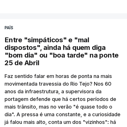
VER MAIS
PAÍS
Entre "simpáticos" e "mal
dispostos", ainda há quem diga
"bom dia" ou "boa tarde" na ponte
25 de Abril
Pergunta: O que é que o levou a querer escrever
Faz sentido falar em horas de ponta na mais
este livro? O que é que o inspirou? Porque é que
movimentada travessia do Rio Tejo? Nos 60
se interessou pela história da construção da
anos da infraestrutura, a supervisora da
ponte?
portagem defende que há certos períodos de
mais trânsito, mas no verão "é quase todo o
Resposta:
A ponte a mim sempre me fascinou
dia". A pressa é uma constante, e a curiosidade
muito porque é sinónimo de férias. Morava em
já falou mais alto, conta um dos "vizinhos": há