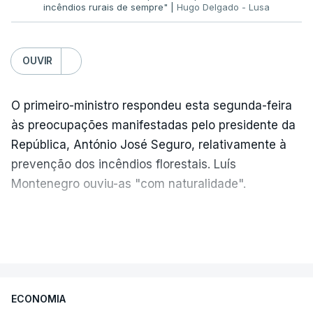
incêndios rurais de sempre" |
Hugo Delgado - Lusa
OUVIR
ERRO
100
ERROR ON HTML5 MEDIA ELEMENT
O primeiro-ministro respondeu esta segunda-feira
ESTE CONTEÚDO ESTÁ NESTE
às preocupações manifestadas pelo presidente da
MOMENTO INDISPONÍVEL
República, António José Seguro, relativamente à
prevenção dos incêndios florestais. Luís
Montenegro ouviu-as "com naturalidade".
Sobre a questão dos incêndios, o ministro da
"Naturalmente que
nós ouvimos e
Administração Interna reconheceu que está a
VER MAIS
compreendemos as observações que foram
corrigir
"comportamentos de muitas décadas
" e
feitas pelo presidente da República
. Mas, ao
que
"não são fáceis de corrigir
".
mesmo tampo também
estamos a fazer nós
ECONOMIA
próprios um esforço muito grande nesta altura
Luís Neves frisou que a prevenção tem de ser