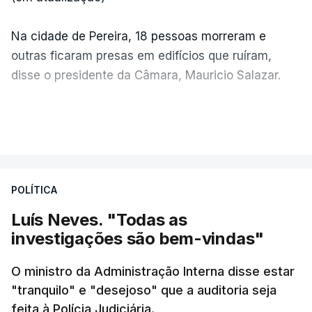
Na cidade de Pereira, 18 pessoas morreram e
outras ficaram presas em edifícios que ruíram,
disse o presidente da Câmara, Mauricio Salazar.
Em Manizales, outras duas pessoas morreram,
VER MAIS
segundo o presidente da Câmara, Jorge Eduardo
Rojas.
POLÍTICA
"A situação é crítica",
disse Mauricio Salazar em
entrevista à Rádio Caracol.
Luís Neves. "Todas as
investigações são bem-vindas"
Pelo menos 20 prédios desabaram na cidade de
Cali, com várias pessoas presas nos escombros,
O ministro da Administração Interna disse estar
disse o autarca Alejandro Eder à agência Reuters.
"tranquilo" e "desejoso" que a auditoria seja
feita à Polícia Judiciária.