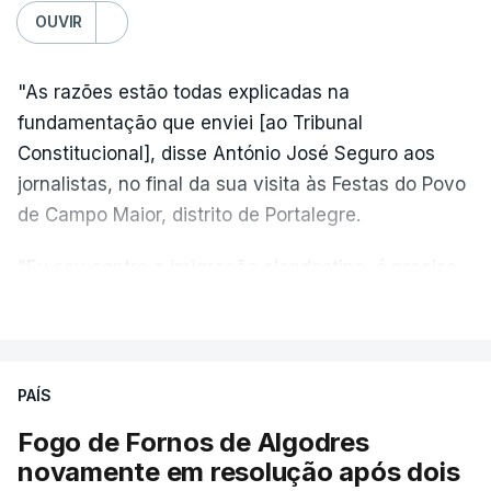
OUVIR
"As razões estão todas explicadas na
fundamentação que enviei [ao Tribunal
Constitucional], disse António José Seguro aos
jornalistas, no final da sua visita às Festas do Povo
de Campo Maior, distrito de Portalegre.
"Eu sou contra a imigração clandestina, é preciso
combater ferozmente a imigração ilegal,
VER MAIS
precisamos de regular a nossa imigração e
precisamos de defender as nossas fronteiras e
nada disto é incompatível com tratarmos com
PAÍS
dignidade as pessoas, designadamente menores e
Fogo de Fornos de Algodres
crianças", acrescentou.
novamente em resolução após dois