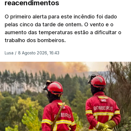
reacendimentos
António José Seguro mostrou dúvidas sobre se é
garantido o superior interesse da criança.
O primeiro alerta para este incêndio foi dado
pelas cinco da tarde de ontem. O vento e o
aumento das temperaturas estão a dificultar o
trabalho dos bombeiros.
ERRO
100
ERROR ON HTML5 MEDIA ELEMENT
Lusa
/
8 Agosto 2026, 16:43
ESTE CONTEÚDO ESTÁ NESTE
MOMENTO INDISPONÍVEL
O Chega considerou "de uma enorme gravidade" a
decisão do Presidente da República
de enviar para
o Tribunal Constitucional o decreto sobre retorno
de estrangeiros, sustentando tratar-se de "uma