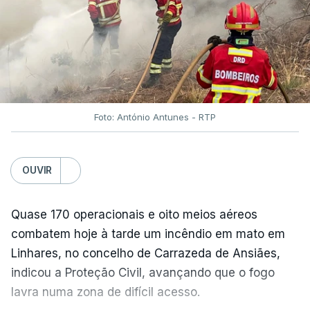
TÓPICOS
Fornos Algodres
,
Beiras Serra
Foto: António Antunes - RTP
OUVIR
ARTIGOS RELACIONADOS
Quase 170 operacionais e oito meios aéreos
"Lei do Retorno".
combatem hoje à tarde um incêndio em mato em
Comunidades estrangeiras
em Portugal apoiam decisão
Linhares, no concelho de Carrazeda de Ansiães,
de Seguro
indicou a Proteção Civil, avançando que o fogo
atualizado 8 Agosto 2026, 13:36
lavra numa zona de difícil acesso.