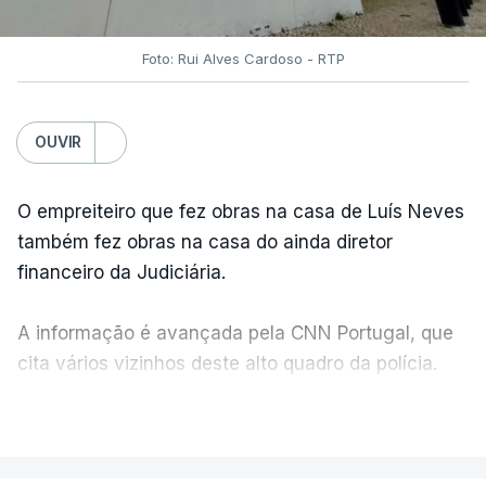
Foto: Rui Alves Cardoso - RTP
OUVIR
O empreiteiro que fez obras na casa de Luís Neves
também fez obras na casa do ainda diretor
financeiro da Judiciária.
A informação é avançada pela CNN Portugal, que
cita vários vizinhos deste alto quadro da polícia.
VER MAIS
Foi o diretor financeiro, Álvaro Pires, que assumiu a
responsabilidade de sugerir as instalações da
Construbarcelos para acolher um atrelado