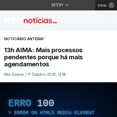
Entrar
13h AIMA: Mais proce
NOTICIÁRIO ANTENA1
13h AIMA: Mais processos
pendentes porque há mais
agendamentos
Rita Soares
/
11 Outubro 2025, 13:18
ERRO
100
ERROR ON HTML5 MEDIA ELEMENT