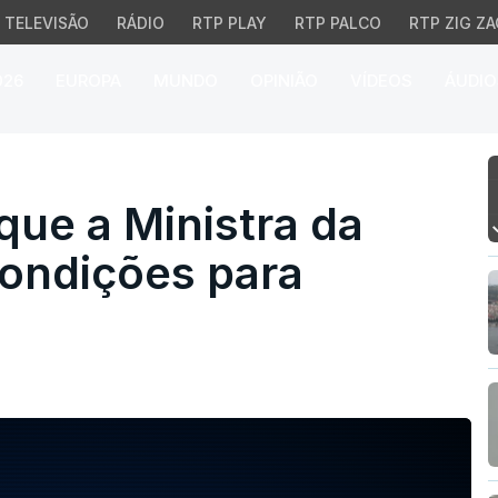
TELEVISÃO
RÁDIO
RTP PLAY
RTP PALCO
RTP ZIG ZA
026
EUROPA
MUNDO
OPINIÃO
VÍDEOS
ÁUDIO
ue a Ministra da Saúde 
que a Ministra da
ondições para