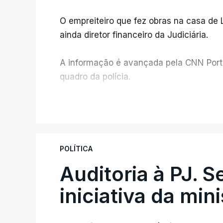
O empreiteiro que fez obras na casa de
ainda diretor financeiro da Judiciária.
A informação é avançada pela CNN Portug
quadro da polícia.
Foi o diretor financeiro, Álvaro Pires, q
V
instalações da Construbarcelos para ac
de droga.
POLÍTICA
Auditoria à PJ. 
iniciativa da min