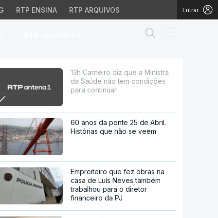
G
RTP ENSINA
RTP ARQUIVOS
Entrar
Abrir campo de
|
S
RTP
DESPORTO
não tem condições para
13h Carneiro diz que a Ministra
da Saúde não tem condições
para continuar
60 anos da ponte 25 de Abril.
Histórias que não se veem
Empreiteiro que fez obras na
casa de Luís Neves também
trabalhou para o diretor
financeiro da PJ