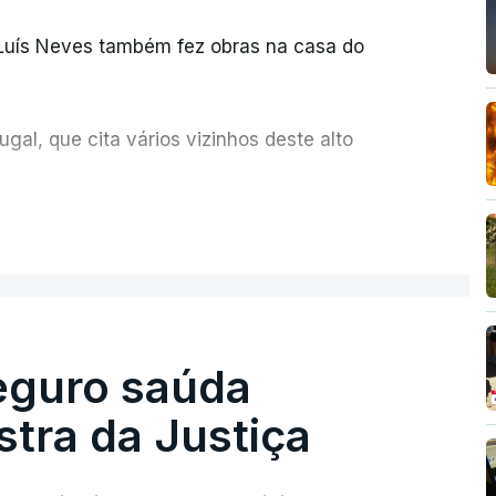
 Luís Neves também fez obras na casa do
al, que cita vários vizinhos deste alto
ue assumiu a responsabilidade de sugerir as
ER MAIS
olher um atrelado apreendido numa operação
Seguro saúda
istra da Justiça