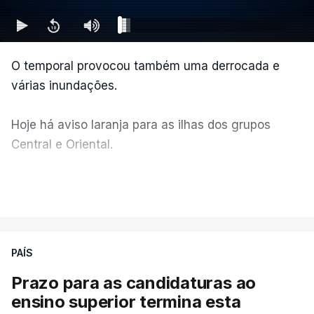
O temporal provocou também uma derrocada e
várias inundações.
Hoje há aviso laranja para as ilhas dos grupos
Central e Oriental.
Durante a noite e a manhã foram registadas 19 mil
VER MAIS
descargas elétricas, nos grupos central e oriental
do arquipélago dos Açores.
PAÍS
A ilha mais atingida pela forte trovoada foi a do
Prazo para as candidaturas ao
Pico.
ensino superior termina esta