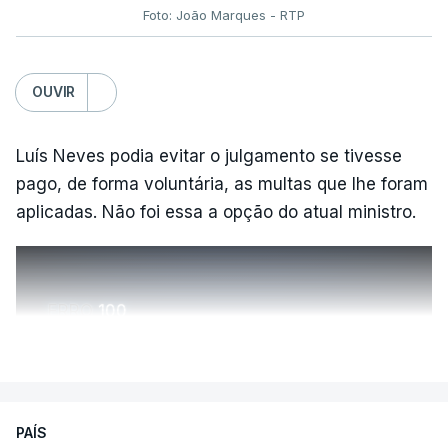
Foto: João Marques - RTP
OUVIR
Luís Neves podia evitar o julgamento se tivesse
pago, de forma voluntária, as multas que lhe foram
aplicadas. Não foi essa a opção do atual ministro.
ERRO
100
ERROR ON HTML5 MEDIA ELEMENT
VER MAIS
ESTE CONTEÚDO ESTÁ NESTE
MOMENTO INDISPONÍVEL
PAÍS