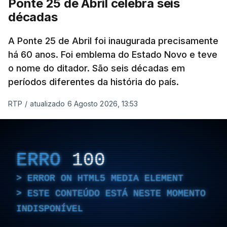
Ponte 25 de Abril celebra seis
décadas
A Ponte 25 de Abril foi inaugurada precisamente
há 60 anos. Foi emblema do Estado Novo e teve
o nome do ditador. São seis décadas em
períodos diferentes da história do país.
RTP
/
atualizado 6 Agosto 2026, 13:53
ERRO
100
ERROR ON HTML5 MEDIA ELEMENT
ESTE CONTEÚDO ESTÁ NESTE MOMENTO
INDISPONÍVEL