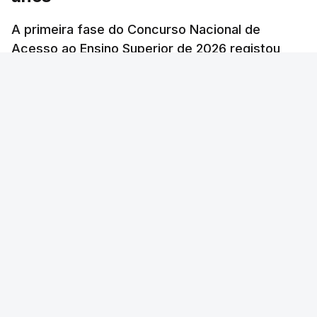
A primeira fase do Concurso Nacional de
Acesso ao Ensino Superior de 2026 registou
60.391 candidatos, mais 21,8% em relação a
2025.
atualizado 7 Agosto 2026, 10:23
RTP
/