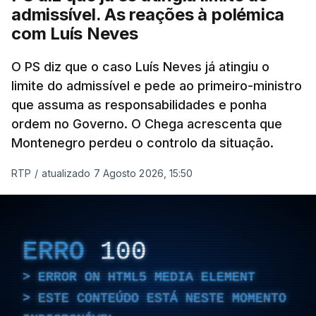
dessas obras.
admissível. As reações à polémica
com Luís Neves
ARTIGOS RELACIONADOS
O PS diz que o caso Luís Neves já atingiu o
limite do admissível e pede ao primeiro-ministro
que assuma as responsabilidades e ponha
Empreiteiro da
Construbarcelos também
ordem no Governo. O Chega acrescenta que
fez obras na casa do diretor
Montenegro perdeu o controlo da situação.
financeiro da PJ
atualizado 7 Agosto 2026, 14:25
RTP
/
atualizado 7 Agosto 2026, 15:50
Empreiteiro que fez obras
na casa de Luís Neves
ERRO
100
também trabalhou para o
diretor financeiro da PJ
ERROR ON HTML5 MEDIA ELEMENT
atualizado 7 Agosto 2026, 14:26
ESTE CONTEÚDO ESTÁ NESTE MOMENTO