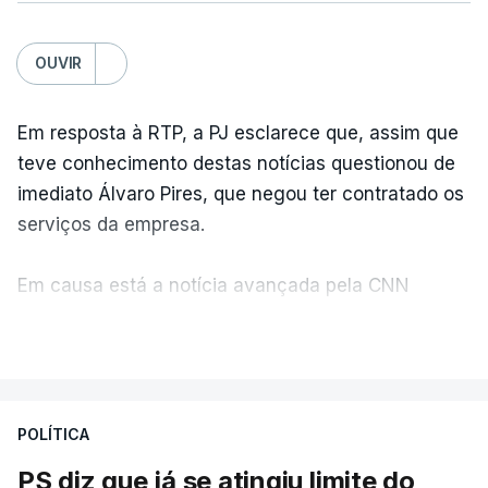
OUVIR
Em resposta à RTP, a PJ esclarece que, assim que
teve conhecimento destas notícias questionou de
imediato Álvaro Pires, que negou ter contratado os
serviços da empresa.
Em causa está a notícia avançada pela CNN
Portugal de que o diretor financeiro também tinha
VER MAIS
recorrido à Construbarcelos, tal como Luís Neves.
A Judiciária adianta ainda que não ordenou a
POLÍTICA
abertura de qualquer processo disciplinar, por não
ter qualquer elemento que indicie a realização
PS diz que já se atingiu limite do