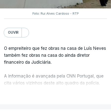
Foto: Rui Alves Cardoso - RTP
OUVIR
O empreiteiro que fez obras na casa de Luís Neves
também fez obras na casa do ainda diretor
financeiro da Judiciária.
A informação é avançada pela CNN Portugal, que
cita vários vizinhos deste alto quadro da polícia.
VER MAIS
Foi o diretor financeiro, Álvaro Pires, que assumiu a
responsabilidade de sugerir as instalações da
Construbarcelos para acolher um atrelado