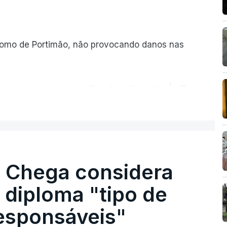
romo de Portimão, não provocando danos nas
ER MAIS
. Chega considera
 diploma "tipo de
responsáveis"