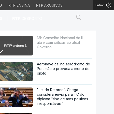
G
RTP ENSINA
RTP ARQUIVOS
Entrar
Abrir campo de
|
S
RTP
DESPORTO
icas ao atual Governo
13h Conselho Nacional da IL
abre com críticas ao atual
Governo
Aeronave cai no aeródromo de
Portimão e provoca a morte do
piloto
"Lei do Retorno". Chega
considera envio para TC do
diploma "tipo de atos políticos
irresponsáveis"