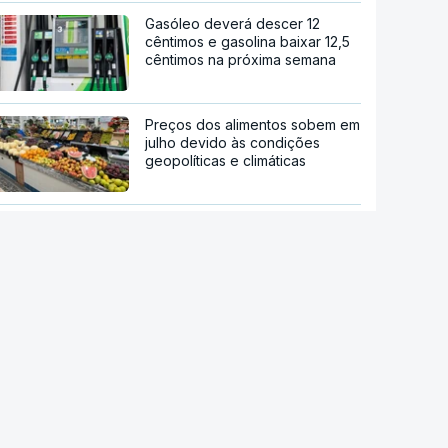
Gasóleo deverá descer 12
cêntimos e gasolina baixar 12,5
cêntimos na próxima semana
Preços dos alimentos sobem em
julho devido às condições
geopolíticas e climáticas
Ébola. OMS pede ensaio clínico
da vacina Ervebo
Acordo de Meca. Arábia
Saudita, Paquistão e Turquia
assinam pacto de defesa mútua
Tribunal de Recurso dos EUA
bloqueia projeto de Trump para