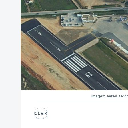
Imagem aérea aeród
OUVIR