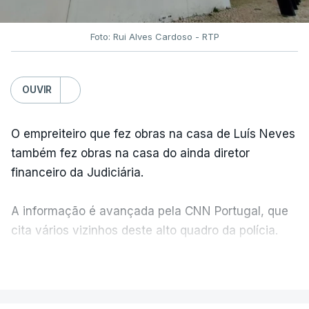
Foto: Rui Alves Cardoso - RTP
OUVIR
O empreiteiro que fez obras na casa de Luís Neves
também fez obras na casa do ainda diretor
financeiro da Judiciária.
A informação é avançada pela CNN Portugal, que
cita vários vizinhos deste alto quadro da polícia.
VER MAIS
Foi o diretor financeiro, Álvaro Pires, que assumiu a
responsabilidade de sugerir as instalações da
Construbarcelos para acolher um atrelado