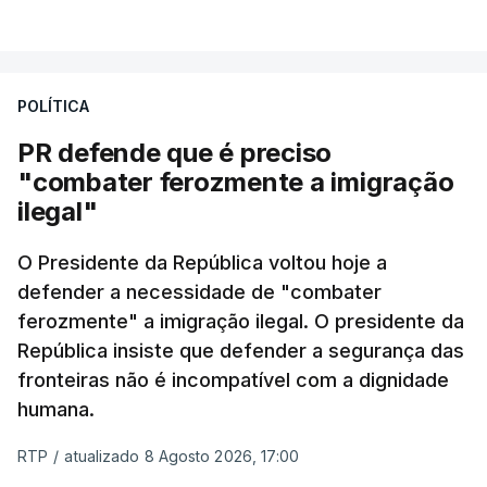
milhas náuticas ao largo de Sines.
VER MAIS
A apreensão aconteceu na tarde desta sexta-feira,
desencadeando uma ação de prevenção
POLÍTICA
desencadeada pela Polícia Judiciária, em
PR defende que é preciso
articulação com a Marinha, a Autoridade Marítima
"combater ferozmente a imigração
Nacional e a Força Aérea.
ilegal"
O ano de 2026 tem sido um ano de recordes: foi
O Presidente da República voltou hoje a
apreendida mais cocaína até ao momento de que
defender a necessidade de "combater
em todo o ano de 2025.
ferozmente" a imigração ilegal. O presidente da
A ação de prevenção visa a deteção em alto mar
República insiste que defender a segurança das
de embarcações de alta velocidade (EAV) que
fronteiras não é incompatível com a dignidade
humana.
utilizam a costa nacional para o tráfico de droga.
RTP
/
atualizado 8 Agosto 2026, 17:00
c/ Lusa