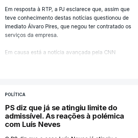
Em resposta à RTP, a PJ esclarece que, assim que
teve conhecimento destas notícias questionou de
imediato Álvaro Pires, que negou ter contratado os
serviços da empresa.
Em causa está a notícia avançada pela CNN
Portugal de que o diretor financeiro também tinha
VER MAIS
recorrido à Construbarcelos, tal como Luís Neves.
A Judiciária adianta ainda que não ordenou a
POLÍTICA
abertura de qualquer processo disciplinar, por não
ter qualquer elemento que indicie a realização
PS diz que já se atingiu limite do
dessas obras.
admissível. As reações à polémica
com Luís Neves
ARTIGOS RELACIONADOS