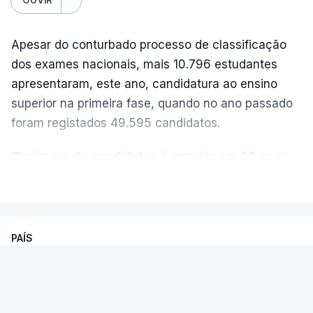
Apesar do conturbado processo de classificação
dos exames nacionais, mais 10.796 estudantes
apresentaram, este ano, candidatura ao ensino
superior na primeira fase, quando no ano passado
foram registados 49.595 candidatos.
O número de candidatos é o maior em 30 anos,
“exceto nos anos da pandemia de Covid-19
,
VER MAIS
durante os quais foram adotadas regras
excecionais para a conclusão do ensino
secundário e para a utilização de exames
PAÍS
nacionais como provas de ingresso”, refere o
Exames Nacionais. Resultados da
Ministério da Educação, Ciência e Inovação (MECI)
segunda fase já começaram a ser
em comunicado enviado esta sexta-feira.
afixados