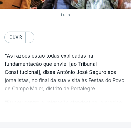
Lusa
OUVIR
"As razões estão todas explicadas na
fundamentação que enviei [ao Tribunal
Constitucional], disse António José Seguro aos
jornalistas, no final da sua visita às Festas do Povo
de Campo Maior, distrito de Portalegre.
"Eu sou contra a imigração clandestina, é preciso
combater ferozmente a imigração ilegal,
VER MAIS
precisamos de regular a nossa imigração e
precisamos de defender as nossas fronteiras e