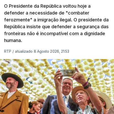
O Presidente da República voltou hoje a
apreendida mais cocaína até ao momento de que
defender a necessidade de "combater
em todo o ano de 2025.
ferozmente" a imigração ilegal. O presidente da
A ação de prevenção visa a deteção em alto mar
República insiste que defender a segurança das
de embarcações de alta velocidade (EAV) que
fronteiras não é incompatível com a dignidade
humana.
utilizam a costa nacional para o tráfico de droga.
RTP
/
atualizado 8 Agosto 2026, 21:53
c/ Lusa