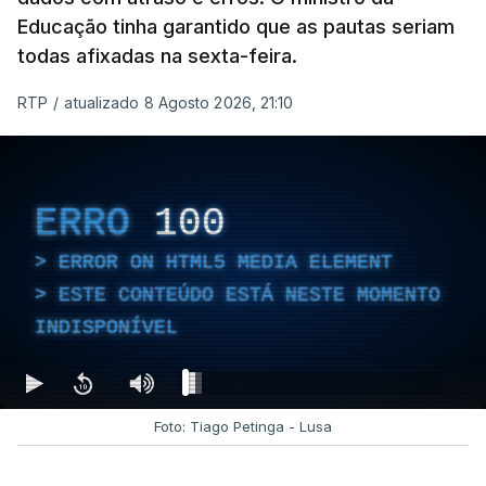
Educação tinha garantido que as pautas seriam
todas afixadas na sexta-feira.
RTP
/
atualizado 8 Agosto 2026, 21:10
ERRO
100
ERROR ON HTML5 MEDIA ELEMENT
ESTE CONTEÚDO ESTÁ NESTE MOMENTO
INDISPONÍVEL
Foto: Tiago Petinga - Lusa