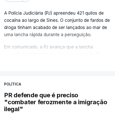
A Polícia Judiciária (PJ) apreendeu 421 quilos de
cocaína ao largo de Sines. O conjunto de fardos de
droga tinham acabado de ser lançados ao mar de
uma lancha rápida durante a perseguição.
Em comunicado, a PJ avança que a lancha
suspeita foi detetada em alto mar, cerca de 60
milhas náuticas ao largo de Sines.
VER MAIS
A apreensão aconteceu na tarde desta sexta-feira,
desencadeando uma ação de prevenção
POLÍTICA
desencadeada pela Polícia Judiciária, em
PR defende que é preciso
articulação com a Marinha, a Autoridade Marítima
"combater ferozmente a imigração
Nacional e a Força Aérea.
ilegal"
O ano de 2026 tem sido um ano de recordes: foi