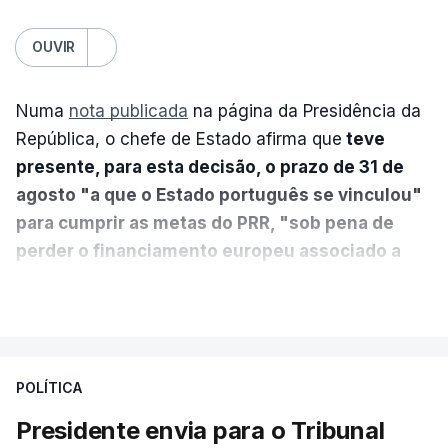
OUVIR
Numa
nota publicada
na página da Presidência da
República, o chefe de Estado afirma que
teve
presente, para esta decisão, o prazo de 31 de
agosto "a que o Estado português se vinculou"
para cumprir as metas do PRR, "sob pena de
perder o financiamento europeu associado a
essa reforma específica".
VER MAIS
António José Seguro entende que a reforma reúne
treze apoios sociais "num só" e pretende "tornar o
POLÍTICA
sistema mais simples, mais justo e transparente".
Presidente envia para o Tribunal
"Sempre que seja possível reduzir burocracias,